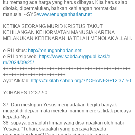
itu memang ada harga yang harus dibayar. Kita harus siap
ditolak, dipermalukan, bahkan kehilangan hormat dari
manusia. --SYS/
www.renunganharian.net
KETIKA SEORANG MURID KRISTUS TAKUT
KEHILANGAN KEHORMATAN MANUSIA KARENA
MELAKUKAN KEBENARAN, IA TELAH MENOLAK ALLAH.
e-RH situs:
http://renunganharian.net
e-RH arsip web:
https://www.sabda.org/publikasi/e-
rh/2024/09/25/
+++++++++++++++++++++++++++++++++++++++++++++++
+++++++++++++++++++++++
Ayat Alkitab:
https://alkitab.sabda.org/?YOHANES+12:37-50
YOHANES 12:37-50
37 Dan meskipun Yesus mengadakan begitu banyak
mujizat di depan mata mereka, namun mereka tidak percaya
kepada-Nya,
38 supaya genaplah firman yang disampaikan oleh nabi
Yesaya: "Tuhan, siapakah yang percaya kepada
pemberitaan kami? Dan kepada siapakah tangan