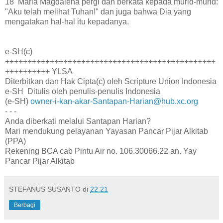
18 Maria Magdalena pergi dan berkata kepada murid-murid:
"Aku telah melihat Tuhan!" dan juga bahwa Dia yang
mengatakan hal-hal itu kepadanya.
e-SH(c)
+++++++++++++++++++++++++++++++++++++++++++++++
++++++++++ YLSA
Diterbitkan dan Hak Cipta(c) oleh Scripture Union Indonesia
e-SH Ditulis oleh penulis-penulis Indonesia
(e-SH)
owner-i-kan-akar-Santapan-Harian@hub.xc.org
- - -
Anda diberkati melalui Santapan Harian?
Mari mendukung pelayanan Yayasan Pancar Pijar Alkitab
(PPA)
Rekening BCA cab Pintu Air no. 106.30066.22 an. Yay
Pancar Pijar Alkitab
STEFANUS SUSANTO
di
22.21
Berbagi