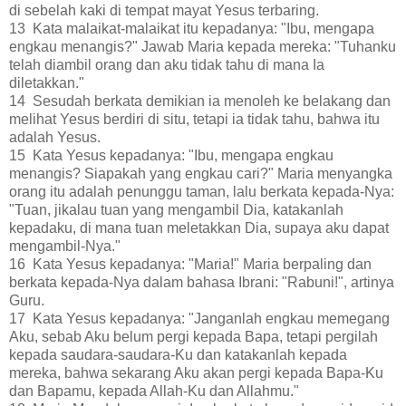
di sebelah kaki di tempat mayat Yesus terbaring.
13 Kata malaikat-malaikat itu kepadanya: "Ibu, mengapa
engkau menangis?" Jawab Maria kepada mereka: "Tuhanku
telah diambil orang dan aku tidak tahu di mana Ia
diletakkan."
14 Sesudah berkata demikian ia menoleh ke belakang dan
melihat Yesus berdiri di situ, tetapi ia tidak tahu, bahwa itu
adalah Yesus.
15 Kata Yesus kepadanya: "Ibu, mengapa engkau
menangis? Siapakah yang engkau cari?" Maria menyangka
orang itu adalah penunggu taman, lalu berkata kepada-Nya:
"Tuan, jikalau tuan yang mengambil Dia, katakanlah
kepadaku, di mana tuan meletakkan Dia, supaya aku dapat
mengambil-Nya."
16 Kata Yesus kepadanya: "Maria!" Maria berpaling dan
berkata kepada-Nya dalam bahasa Ibrani: "Rabuni!", artinya
Guru.
17 Kata Yesus kepadanya: "Janganlah engkau memegang
Aku, sebab Aku belum pergi kepada Bapa, tetapi pergilah
kepada saudara-saudara-Ku dan katakanlah kepada
mereka, bahwa sekarang Aku akan pergi kepada Bapa-Ku
dan Bapamu, kepada Allah-Ku dan Allahmu."