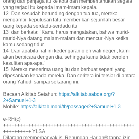
orang dari penjaga itu ke kota dan memberitahukan segala
yang terjadi itu kepada imam-imam kepala.
12 Dan sesudah berunding dengan tua-tua, mereka
mengambil keputusan lalu memberikan sejumlah besar
uang kepada serdadu-serdadu itu
13 dan berkata: "Kamu harus mengatakan, bahwa murid-
murid-Nya datang malam-malam dan mencuri-Nya ketika
kamu sedang tidur.
14 Dan apabila hal ini kedengaran oleh wali negeri, kami
akan berbicara dengan dia, sehingga kamu tidak beroleh
kesulitan apa-apa."
15 Mereka menerima uang itu dan berbuat seperti yang
dipesankan kepada mereka. Dan ceritera ini tersiar di antara
orang Yahudi sampai sekarang ini.
Bacaan Alkitab Setahun:
https://alkitab.sabda.org/?
2+Samuel+1-3
Mobile:
https://alkitab.mobi/tb/passage/2+Samuel+1-3
e-RH(c)
+++++++++++++++++++++++++++++++++++++++++++++++
++++++++++ YLSA
Dilarang memperbanyak isi Renungan Harian® tanpa izin