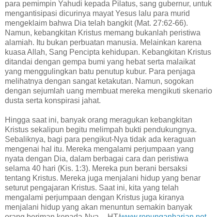
para pemimpin Yahudi kepada Pilatus, sang gubernur, untuk
mengantisipasi dicurinya mayat Yesus lalu para murid
mengeklaim bahwa Dia telah bangkit (Mat. 27:62-66).
Namun, kebangkitan Kristus memang bukanlah peristiwa
alamiah. Itu bukan perbuatan manusia. Melainkan karena
kuasa Allah, Sang Pencipta kehidupan. Kebangkitan Kristus
ditandai dengan gempa bumi yang hebat serta malaikat
yang menggulingkan batu penutup kubur. Para penjaga
melihatnya dengan sangat ketakutan. Namun, sogokan
dengan sejumlah uang membuat mereka mengikuti skenario
dusta serta konspirasi jahat.
Hingga saat ini, banyak orang meragukan kebangkitan
Kristus sekalipun begitu melimpah bukti pendukungnya.
Sebaliknya, bagi para pengikut-Nya tidak ada keraguan
mengenai hal itu. Mereka mengalami perjumpaan yang
nyata dengan Dia, dalam berbagai cara dan peristiwa
selama 40 hari (Kis. 1:3). Mereka pun berani bersaksi
tentang Kristus. Mereka juga menjalani hidup yang benar
seturut pengajaran Kristus. Saat ini, kita yang telah
mengalami perjumpaan dengan Kristus juga kiranya
menjalani hidup yang akan menuntun semakin banyak
orang beriman kepada-Nya. --HT/
www.renunganharian.net