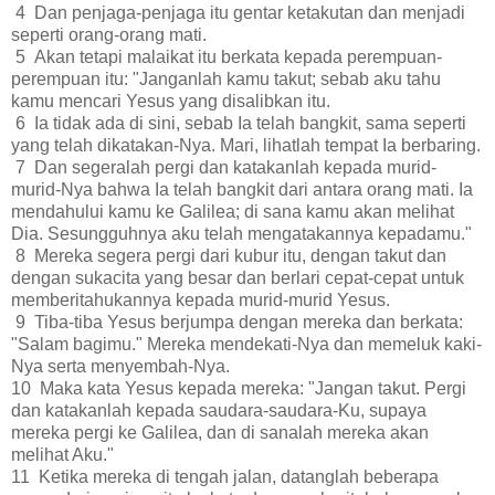
4 Dan penjaga-penjaga itu gentar ketakutan dan menjadi
seperti orang-orang mati.
5 Akan tetapi malaikat itu berkata kepada perempuan-
perempuan itu: "Janganlah kamu takut; sebab aku tahu
kamu mencari Yesus yang disalibkan itu.
6 Ia tidak ada di sini, sebab Ia telah bangkit, sama seperti
yang telah dikatakan-Nya. Mari, lihatlah tempat Ia berbaring.
7 Dan segeralah pergi dan katakanlah kepada murid-
murid-Nya bahwa Ia telah bangkit dari antara orang mati. Ia
mendahului kamu ke Galilea; di sana kamu akan melihat
Dia. Sesungguhnya aku telah mengatakannya kepadamu."
8 Mereka segera pergi dari kubur itu, dengan takut dan
dengan sukacita yang besar dan berlari cepat-cepat untuk
memberitahukannya kepada murid-murid Yesus.
9 Tiba-tiba Yesus berjumpa dengan mereka dan berkata:
"Salam bagimu." Mereka mendekati-Nya dan memeluk kaki-
Nya serta menyembah-Nya.
10 Maka kata Yesus kepada mereka: "Jangan takut. Pergi
dan katakanlah kepada saudara-saudara-Ku, supaya
mereka pergi ke Galilea, dan di sanalah mereka akan
melihat Aku."
11 Ketika mereka di tengah jalan, datanglah beberapa