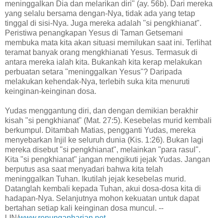
meninggalkan Dia dan melarikan diri" (ay. 56b). Dari mereka
yang selalu bersama dengan-Nya, tidak ada yang tetap
tinggal di sisi-Nya. Juga mereka adalah "si pengkhianat".
Peristiwa penangkapan Yesus di Taman Getsemani
membuka mata kita akan situasi memilukan saat ini. Terlihat
teramat banyak orang mengkhianati Yesus. Termasuk di
antara mereka ialah kita. Bukankah kita kerap melakukan
perbuatan setara "meninggalkan Yesus"? Daripada
melakukan kehendak-Nya, terlebih suka kita menuruti
keinginan-keinginan dosa.
Yudas menggantung diri, dan dengan demikian berakhir
kisah "si pengkhianat" (Mat. 27:5). Kesebelas murid kembali
berkumpul. Ditambah Matias, pengganti Yudas, mereka
menyebarkan Injil ke seluruh dunia (Kis. 1:26). Bukan lagi
mereka disebut "si pengkhianat", melainkan "para rasul".
Kita "si pengkhianat" jangan mengikuti jejak Yudas. Jangan
berputus asa saat menyadari bahwa kita telah
meninggalkan Tuhan. Ikutilah jejak kesebelas murid.
Datanglah kembali kepada Tuhan, akui dosa-dosa kita di
hadapan-Nya. Selanjutnya mohon kekuatan untuk dapat
bertahan setiap kali keinginan dosa muncul. --
LIN/
www.renunganharian.net