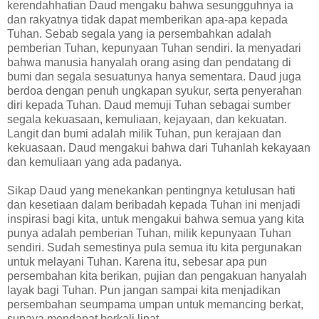
kerendahhatian Daud mengaku bahwa sesungguhnya ia
dan rakyatnya tidak dapat memberikan apa-apa kepada
Tuhan. Sebab segala yang ia persembahkan adalah
pemberian Tuhan, kepunyaan Tuhan sendiri. Ia menyadari
bahwa manusia hanyalah orang asing dan pendatang di
bumi dan segala sesuatunya hanya sementara. Daud juga
berdoa dengan penuh ungkapan syukur, serta penyerahan
diri kepada Tuhan. Daud memuji Tuhan sebagai sumber
segala kekuasaan, kemuliaan, kejayaan, dan kekuatan.
Langit dan bumi adalah milik Tuhan, pun kerajaan dan
kekuasaan. Daud mengakui bahwa dari Tuhanlah kekayaan
dan kemuliaan yang ada padanya.
Sikap Daud yang menekankan pentingnya ketulusan hati
dan kesetiaan dalam beribadah kepada Tuhan ini menjadi
inspirasi bagi kita, untuk mengakui bahwa semua yang kita
punya adalah pemberian Tuhan, milik kepunyaan Tuhan
sendiri. Sudah semestinya pula semua itu kita pergunakan
untuk melayani Tuhan. Karena itu, sebesar apa pun
persembahan kita berikan, pujian dan pengakuan hanyalah
layak bagi Tuhan. Pun jangan sampai kita menjadikan
persembahan seumpama umpan untuk memancing berkat,
supaya mendapat berkali lipat. --