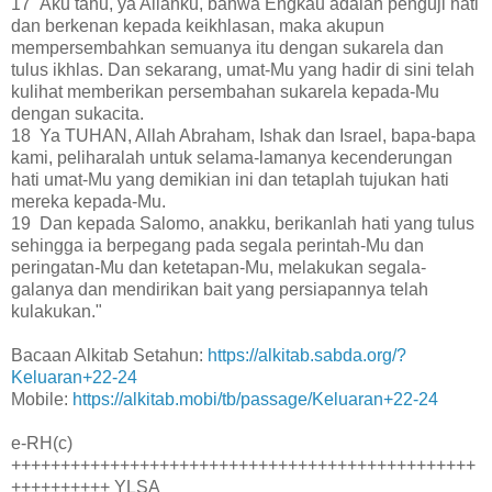
17 Aku tahu, ya Allahku, bahwa Engkau adalah penguji hati
dan berkenan kepada keikhlasan, maka akupun
mempersembahkan semuanya itu dengan sukarela dan
tulus ikhlas. Dan sekarang, umat-Mu yang hadir di sini telah
kulihat memberikan persembahan sukarela kepada-Mu
dengan sukacita.
18 Ya TUHAN, Allah Abraham, Ishak dan Israel, bapa-bapa
kami, peliharalah untuk selama-lamanya kecenderungan
hati umat-Mu yang demikian ini dan tetaplah tujukan hati
mereka kepada-Mu.
19 Dan kepada Salomo, anakku, berikanlah hati yang tulus
sehingga ia berpegang pada segala perintah-Mu dan
peringatan-Mu dan ketetapan-Mu, melakukan segala-
galanya dan mendirikan bait yang persiapannya telah
kulakukan."
Bacaan Alkitab Setahun:
https://alkitab.sabda.org/?
Keluaran+22-24
Mobile:
https://alkitab.mobi/tb/passage/Keluaran+22-24
e-RH(c)
+++++++++++++++++++++++++++++++++++++++++++++++
++++++++++ YLSA