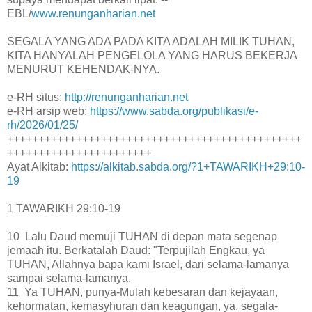
EBL/
www.renunganharian.net
SEGALA YANG ADA PADA KITA ADALAH MILIK TUHAN,
KITA HANYALAH PENGELOLA YANG HARUS BEKERJA
MENURUT KEHENDAK-NYA.
e-RH situs:
http://renunganharian.net
e-RH arsip web:
https://www.sabda.org/publikasi/e-
rh/2026/01/25/
+++++++++++++++++++++++++++++++++++++++++++++++
+++++++++++++++++++++++
Ayat Alkitab:
https://alkitab.sabda.org/?1+TAWARIKH+29:10-
19
1 TAWARIKH 29:10-19
10 Lalu Daud memuji TUHAN di depan mata segenap
jemaah itu. Berkatalah Daud: "Terpujilah Engkau, ya
TUHAN, Allahnya bapa kami Israel, dari selama-lamanya
sampai selama-lamanya.
11 Ya TUHAN, punya-Mulah kebesaran dan kejayaan,
kehormatan, kemasyhuran dan keagungan, ya, segala-