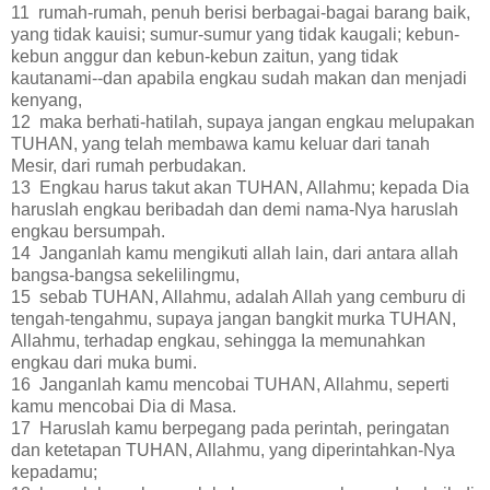
11 rumah-rumah, penuh berisi berbagai-bagai barang baik,
yang tidak kauisi; sumur-sumur yang tidak kaugali; kebun-
kebun anggur dan kebun-kebun zaitun, yang tidak
kautanami--dan apabila engkau sudah makan dan menjadi
kenyang,
12 maka berhati-hatilah, supaya jangan engkau melupakan
TUHAN, yang telah membawa kamu keluar dari tanah
Mesir, dari rumah perbudakan.
13 Engkau harus takut akan TUHAN, Allahmu; kepada Dia
haruslah engkau beribadah dan demi nama-Nya haruslah
engkau bersumpah.
14 Janganlah kamu mengikuti allah lain, dari antara allah
bangsa-bangsa sekelilingmu,
15 sebab TUHAN, Allahmu, adalah Allah yang cemburu di
tengah-tengahmu, supaya jangan bangkit murka TUHAN,
Allahmu, terhadap engkau, sehingga Ia memunahkan
engkau dari muka bumi.
16 Janganlah kamu mencobai TUHAN, Allahmu, seperti
kamu mencobai Dia di Masa.
17 Haruslah kamu berpegang pada perintah, peringatan
dan ketetapan TUHAN, Allahmu, yang diperintahkan-Nya
kepadamu;