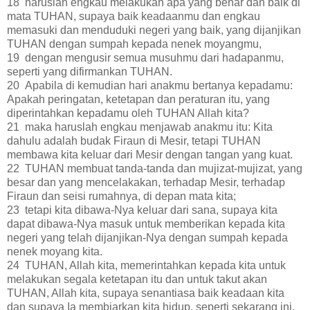
18 haruslah engkau melakukan apa yang benar dan baik di
mata TUHAN, supaya baik keadaanmu dan engkau
memasuki dan menduduki negeri yang baik, yang dijanjikan
TUHAN dengan sumpah kepada nenek moyangmu,
19 dengan mengusir semua musuhmu dari hadapanmu,
seperti yang difirmankan TUHAN.
20 Apabila di kemudian hari anakmu bertanya kepadamu:
Apakah peringatan, ketetapan dan peraturan itu, yang
diperintahkan kepadamu oleh TUHAN Allah kita?
21 maka haruslah engkau menjawab anakmu itu: Kita
dahulu adalah budak Firaun di Mesir, tetapi TUHAN
membawa kita keluar dari Mesir dengan tangan yang kuat.
22 TUHAN membuat tanda-tanda dan mujizat-mujizat, yang
besar dan yang mencelakakan, terhadap Mesir, terhadap
Firaun dan seisi rumahnya, di depan mata kita;
23 tetapi kita dibawa-Nya keluar dari sana, supaya kita
dapat dibawa-Nya masuk untuk memberikan kepada kita
negeri yang telah dijanjikan-Nya dengan sumpah kepada
nenek moyang kita.
24 TUHAN, Allah kita, memerintahkan kepada kita untuk
melakukan segala ketetapan itu dan untuk takut akan
TUHAN, Allah kita, supaya senantiasa baik keadaan kita
dan supaya Ia membiarkan kita hidup, seperti sekarang ini.