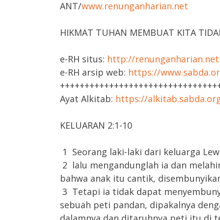
ANT/
www.renunganharian.net
HIKMAT TUHAN MEMBUAT KITA TIDA
e-RH situs:
http://renunganharian.net
e-RH arsip web:
https://www.sabda.or
++++++++++++++++++++++++++++++++
Ayat Alkitab:
https://alkitab.sabda.o
KELUARAN 2:1-10
1 Seorang laki-laki dari keluarga L
2 lalu mengandunglah ia dan melahirka
bahwa anak itu cantik, disembunyika
3 Tetapi ia tidak dapat menyembunyi
sebuah peti pandan, dipakalnya dengan
dalamnya dan ditaruhnya peti itu di t