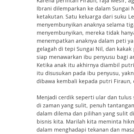
Karena perintah Firaun, raja Mesir, ag
Ibrani dilemparkan ke dalam Sungai 
ketakutan. Satu keluarga dari suku L
menyembunyikan anaknya selama tiga 
menyembunyikan, mereka tidak hanya
menempatkan anaknya dalam peti yan
gelagah di tepi Sungai Nil, dan kaka
siap menawarkan ibu penyusu bagi anak
Ketika anak itu akhirnya diambil putr
itu disusukan pada ibu penyusu, yakni
dibawa kembali kepada putri Firaun, 
Menjadi cerdik seperti ular dan tulus
di zaman yang sulit, penuh tantangan,
dalam dilema dan pilihan yang sulit 
bisnis kita. Marilah kita meminta hi
dalam menghadapi tekanan dan masala