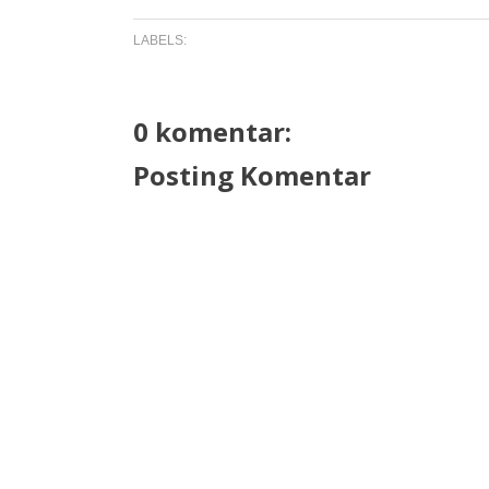
LABELS:
0 komentar:
Posting Komentar