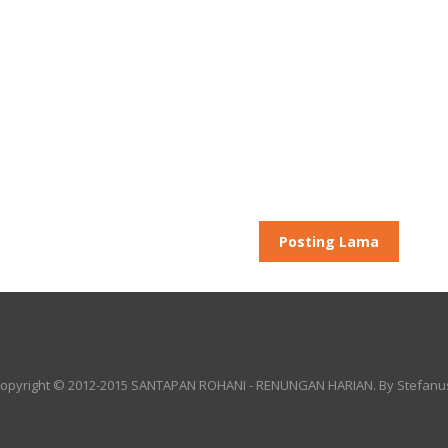
Posting Lama
opyright © 2012-2015
SANTAPAN ROHANI - RENUNGAN HARIAN
. By
Stefanu