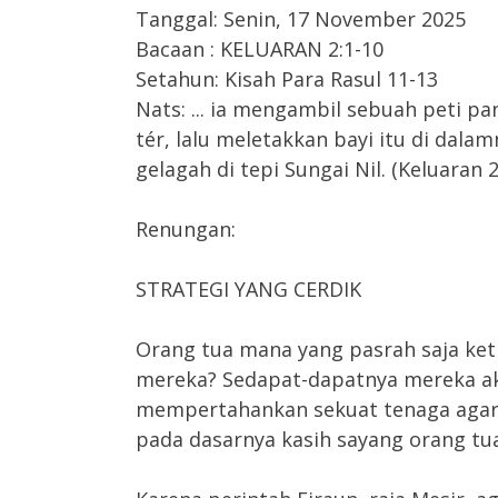
Tanggal: Senin, 17 November 2025
Bacaan : KELUARAN 2:1-10
Setahun: Kisah Para Rasul 11-13
Nats: ... ia mengambil sebuah peti 
tér, lalu meletakkan bayi itu di dala
gelagah di tepi Sungai Nil. (Keluaran 2
Renungan:
STRATEGI YANG CERDIK
Orang tua mana yang pasrah saja ket
mereka? Sedapat-dapatnya mereka ak
mempertahankan sekuat tenaga agar a
pada dasarnya kasih sayang orang tu