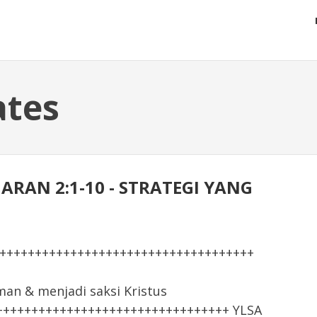
ates
UARAN 2:1-10 - STRATEGI YANG
+++++++++++++++++++++++++++++++++++++
 & menjadi saksi Kristus
+++++++++++++++++++++++++++++++++ YLSA