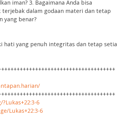
lkan iman? 3. Bagaimana Anda bisa
k terjebak dalam godaan materi dan tetap
an yang benar?
hati yang penuh integritas dan tetap setia
++++++++++++++++++++++++++++++++++++++
ntapan.harian/
++++++++++++++++++++++++++++++++++++++
g/?Lukas+22:3-6
age/Lukas+22:3-6