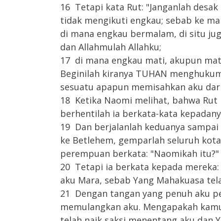
16 Tetapi kata Rut: "Janganlah desa
tidak mengikuti engkau; sebab ke man
di mana engkau bermalam, di situ j
dan Allahmulah Allahku;
17 di mana engkau mati, akupun mati 
Beginilah kiranya TUHAN menghukum ak
sesuatu apapun memisahkan aku dari 
18 Ketika Naomi melihat, bahwa Rut 
berhentilah ia berkata-kata kepadany
19 Dan berjalanlah keduanya sampai 
ke Betlehem, gemparlah seluruh kot
perempuan berkata: "Naomikah itu?"
20 Tetapi ia berkata kepada mereka:
aku Mara, sebab Yang Mahakuasa tel
21 Dengan tangan yang penuh aku pe
memulangkan aku. Mengapakah kamu
telah naik saksi menentang aku dan