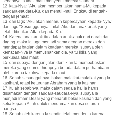
sebabnya Ia tidak malu menyebut mereka saudara,
12 kata-Nya: "Aku akan memberitakan nama-Mu kepada
saudara-saudara-Ku, dan memuji-muji Engkau di tengah-
tengah jemaat,"
13 dan lagi: "Aku akan menaruh kepercayaan kepada-Nya,"
dan lagi: "Sesungguhnya, inilah Aku dan anak-anak yang
telah diberikan Allah kepada-Ku."
14 Karena anak-anak itu adalah anak-anak dari darah dan
daging, maka Ia juga menjadi sama dengan mereka dan
mendapat bagian dalam keadaan mereka, supaya oleh
kematian-Nya Ia memusnahkan dia, yaitu Iblis, yang
berkuasa atas maut;
15 dan supaya dengan jalan demikian Ia membebaskan
mereka yang seumur hidupnya berada dalam perhambaan
oleh karena takutnya kepada maut.
16 Sebab sesungguhnya, bukan malaikat-malaikat yang Ia
kasihani, tetapi keturunan Abraham yang Ia kasihani.
17 Itulah sebabnya, maka dalam segala hal Ia harus
disamakan dengan saudara-saudara-Nya, supaya Ia
menjadi Imam Besar yang menaruh belas kasihan dan yang
setia kepada Allah untuk mendamaikan dosa seluruh
bangsa.
18 Sebab oleh karena Ia sendiri telah menderita karena