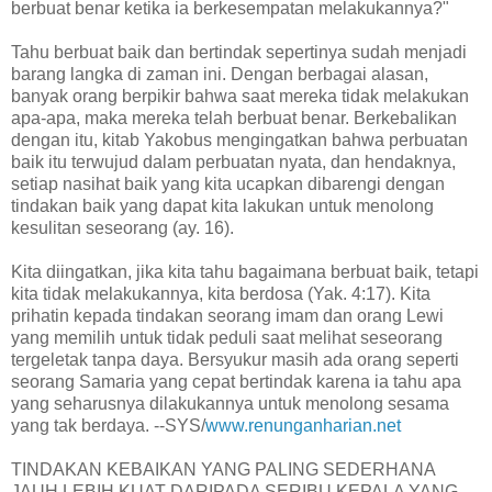
berbuat benar ketika ia berkesempatan melakukannya?"
Tahu berbuat baik dan bertindak sepertinya sudah menjadi
barang langka di zaman ini. Dengan berbagai alasan,
banyak orang berpikir bahwa saat mereka tidak melakukan
apa-apa, maka mereka telah berbuat benar. Berkebalikan
dengan itu, kitab Yakobus mengingatkan bahwa perbuatan
baik itu terwujud dalam perbuatan nyata, dan hendaknya,
setiap nasihat baik yang kita ucapkan dibarengi dengan
tindakan baik yang dapat kita lakukan untuk menolong
kesulitan seseorang (ay. 16).
Kita diingatkan, jika kita tahu bagaimana berbuat baik, tetapi
kita tidak melakukannya, kita berdosa (Yak. 4:17). Kita
prihatin kepada tindakan seorang imam dan orang Lewi
yang memilih untuk tidak peduli saat melihat seseorang
tergeletak tanpa daya. Bersyukur masih ada orang seperti
seorang Samaria yang cepat bertindak karena ia tahu apa
yang seharusnya dilakukannya untuk menolong sesama
yang tak berdaya. --SYS/
www.renunganharian.net
TINDAKAN KEBAIKAN YANG PALING SEDERHANA
JAUH LEBIH KUAT DARIPADA SERIBU KEPALA YANG