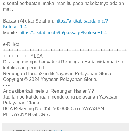
disertai perbuatan, maka iman itu pada hakekatnya adalah
mati.
Bacaan Alkitab Setahun:
https://alkitab.sabda.org/?
Kolose+1-4
Mobile:
https://alkitab.mobi/tb/passage/Kolose+1-4
e-RH(c)
+++++++++++++++++++++++++++++++++++++++++++++++
++++++++++ YLSA
Dilarang memperbanyak isi Renungan Harian® tanpa izin
tertulis dari penerbit.
Renungan Harian® milik Yayasan Pelayanan Gloria --
Copyright © 2024 Yayasan Pelayanan Gloria.
- - -
Anda diberkati melalui Renungan Harian®?
Jadilah berkat dengan mendukung pelayanan Yayasan
Pelayanan Gloria.
BCA Rekening No. 456 500 8880 a.n. YAYASAN
PELAYANAN GLORIA
STEFANUS SUSANTO
di
23.10