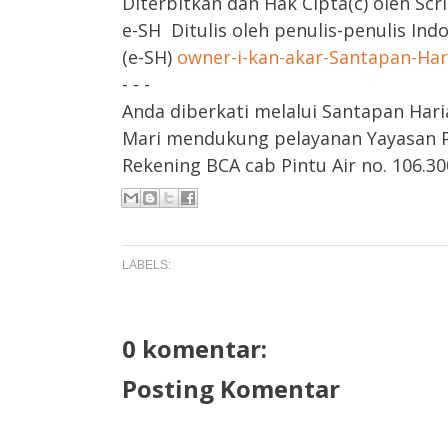
Diterbitkan dan Hak Cipta(c) oleh Scr
e-SH Ditulis oleh penulis-penulis Ind
(e-SH)
owner-i-kan-akar-Santapan-Ha
- - -
Anda diberkati melalui Santapan Hari
Mari mendukung pelayanan Yayasan Pa
Rekening BCA cab Pintu Air no. 106.300
LABELS:
0 komentar:
Posting Komentar