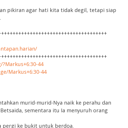
kiran agar hati kita tidak degil, tetapi siap
.
++++++++++++++++++++++++++++++++++++++
ntapan.harian/
++++++++++++++++++++++++++++++++++++++
rg/?Markus+6:30-44
age/Markus+6:30-44
ntahkan murid-murid-Nya naik ke perahu dan
 Betsaida, sementara itu Ia menyuruh orang
a pergi ke bukit untuk berdoa.