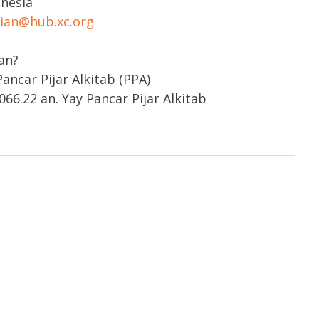
onesia
rian@hub.xc.org
an?
ncar Pijar Alkitab (PPA)
66.22 an. Yay Pancar Pijar Alkitab