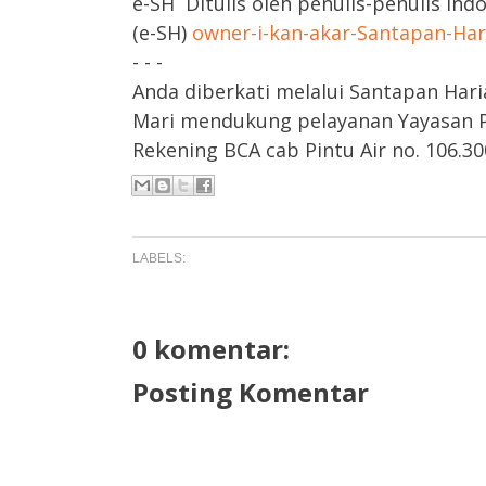
e-SH Ditulis oleh penulis-penulis Ind
(e-SH)
owner-i-kan-akar-Santapan-Ha
- - -
Anda diberkati melalui Santapan Hari
Mari mendukung pelayanan Yayasan Pa
Rekening BCA cab Pintu Air no. 106.300
LABELS:
0 komentar:
Posting Komentar