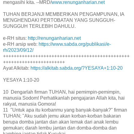
mengasihi kita. --MRD/
www.renunganharian.net
TUHAN BERJANJI MEMBERIKAN PENGAMPUNAN, IA
MENGHENDAKI PERTOBATAN YANG SUNGGUH-
SUNGGUH TERLEBIH DAHULU.
e-RH situs:
http://renunganharian.net
e-RH arsip web:
https://www.sabda.org/publikasi/e-
rh/2023/09/12/
+++++++++++++++++++++++++++++++++++++++++++++++
+++++++++++++++++++++++
Ayat Alkitab:
https://alkitab.sabda.org/?YESAYA+1:10-20
YESAYA 1:10-20
10 Dengarlah firman TUHAN, hai pemimpin-pemimpin,
manusia Sodom! Perhatikanlah pengajaran Allah kita, hai
rakyat, manusia Gomora!
11 "Untuk apa itu korbanmu yang banyak-banyak?" firman
TUHAN; "Aku sudah jemu akan korban-korban bakaran
berupa domba jantan dan akan lemak dari anak lembu
gemukan; darah lembu jantan dan domba-domba dan
kambing jantan tidak Kusukai.