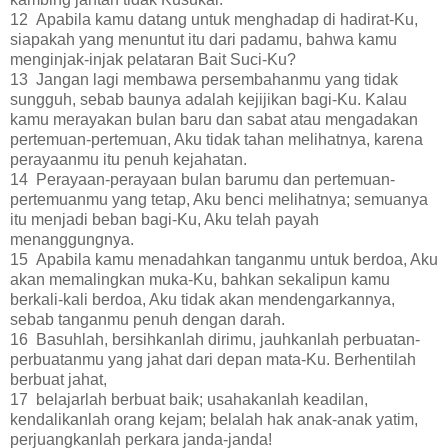
12 Apabila kamu datang untuk menghadap di hadirat-Ku,
siapakah yang menuntut itu dari padamu, bahwa kamu
menginjak-injak pelataran Bait Suci-Ku?
13 Jangan lagi membawa persembahanmu yang tidak
sungguh, sebab baunya adalah kejijikan bagi-Ku. Kalau
kamu merayakan bulan baru dan sabat atau mengadakan
pertemuan-pertemuan, Aku tidak tahan melihatnya, karena
perayaanmu itu penuh kejahatan.
14 Perayaan-perayaan bulan barumu dan pertemuan-
pertemuanmu yang tetap, Aku benci melihatnya; semuanya
itu menjadi beban bagi-Ku, Aku telah payah
menanggungnya.
15 Apabila kamu menadahkan tanganmu untuk berdoa, Aku
akan memalingkan muka-Ku, bahkan sekalipun kamu
berkali-kali berdoa, Aku tidak akan mendengarkannya,
sebab tanganmu penuh dengan darah.
16 Basuhlah, bersihkanlah dirimu, jauhkanlah perbuatan-
perbuatanmu yang jahat dari depan mata-Ku. Berhentilah
berbuat jahat,
17 belajarlah berbuat baik; usahakanlah keadilan,
kendalikanlah orang kejam; belalah hak anak-anak yatim,
perjuangkanlah perkara janda-janda!