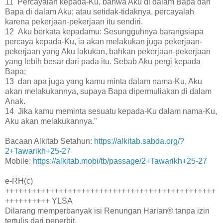
11 Percayalah kepada-Ku, bahwa Aku di dalam Bapa dan
Bapa di dalam Aku; atau setidak-tidaknya, percayalah
karena pekerjaan-pekerjaan itu sendiri.
12 Aku berkata kepadamu: Sesungguhnya barangsiapa
percaya kepada-Ku, ia akan melakukan juga pekerjaan-
pekerjaan yang Aku lakukan, bahkan pekerjaan-pekerjaan
yang lebih besar dari pada itu. Sebab Aku pergi kepada
Bapa;
13 dan apa juga yang kamu minta dalam nama-Ku, Aku
akan melakukannya, supaya Bapa dipermuliakan di dalam
Anak.
14 Jika kamu meminta sesuatu kepada-Ku dalam nama-Ku,
Aku akan melakukannya."
Bacaan Alkitab Setahun:
https://alkitab.sabda.org/?
2+Tawarikh+25-27
Mobile:
https://alkitab.mobi/tb/passage/2+Tawarikh+25-27
e-RH(c)
+++++++++++++++++++++++++++++++++++++++++++++++
++++++++++ YLSA
Dilarang memperbanyak isi Renungan Harian® tanpa izin
tertulis dari penerbit.