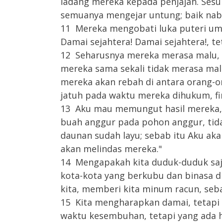
ladang mereka kepada penjajah. Sesu
semuanya mengejar untung; baik na
11 Mereka mengobati luka puteri um
Damai sejahtera! Damai sejahtera!, te
12 Seharusnya mereka merasa malu, s
mereka sama sekali tidak merasa mal
mereka akan rebah di antara orang-
jatuh pada waktu mereka dihukum, 
13 Aku mau memungut hasil mereka, 
buah anggur pada pohon anggur, tida
daunan sudah layu; sebab itu Aku a
akan melindas mereka."
14 Mengapakah kita duduk-duduk saja
kota-kota yang berkubu dan binasa d
kita, memberi kita minum racun, seb
15 Kita mengharapkan damai, tetapi
waktu kesembuhan, tetapi yang ada h