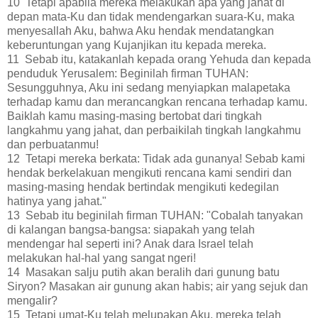
10 Tetapi apabila mereka melakukan apa yang jahat di
depan mata-Ku dan tidak mendengarkan suara-Ku, maka
menyesallah Aku, bahwa Aku hendak mendatangkan
keberuntungan yang Kujanjikan itu kepada mereka.
11 Sebab itu, katakanlah kepada orang Yehuda dan kepada
penduduk Yerusalem: Beginilah firman TUHAN:
Sesungguhnya, Aku ini sedang menyiapkan malapetaka
terhadap kamu dan merancangkan rencana terhadap kamu.
Baiklah kamu masing-masing bertobat dari tingkah
langkahmu yang jahat, dan perbaikilah tingkah langkahmu
dan perbuatanmu!
12 Tetapi mereka berkata: Tidak ada gunanya! Sebab kami
hendak berkelakuan mengikuti rencana kami sendiri dan
masing-masing hendak bertindak mengikuti kedegilan
hatinya yang jahat."
13 Sebab itu beginilah firman TUHAN: "Cobalah tanyakan
di kalangan bangsa-bangsa: siapakah yang telah
mendengar hal seperti ini? Anak dara Israel telah
melakukan hal-hal yang sangat ngeri!
14 Masakan salju putih akan beralih dari gunung batu
Siryon? Masakan air gunung akan habis; air yang sejuk dan
mengalir?
15 Tetapi umat-Ku telah melupakan Aku, mereka telah