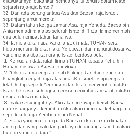
dilakukannya, bukankah semuanya itu tertulis dalam kitab
sejarah raja-raja Israel?
32 Dan ada perang antara Asa dan Baesa, raja Israel,
sepanjang umur mereka.
33 Dalam tahun ketiga zaman Asa, raja Yehuda, Baesa bin
Ahia menjadi raja atas seluruh Israel di Tirza. Ia memerintah
dua puluh empat tahun lamanya.
34 Ia melakukan apa yang jahat di mata TUHAN serta
hidup menurut tingkah laku Yerobeam dan menurut dosanya
yang mengakibatkan orang Israel berdosa pula.
1 Kemudian datanglah firman TUHAN kepada Yehu bin
Hanani melawan Baesa, bunyinya:
2 "Oleh karena engkau telah Kutinggikan dari debu dan
Kuangkat menjadi raja atas umat-Ku Israel, tetapi engkau
telah hidup seperti Yerobeam dan telah menyuruh umat-Ku
Israel berdosa, sehingga mereka menimbulkan sakit hati-Ku
dengan dosa mereka,
3 maka sesungguhnya Aku akan menyapu bersih Baesa
dan keluarganya, kemudian Aku akan membuat keluargamu
seperti keluarga Yerobeam bin Nebat.
4 Siapa yang mati dari pada Baesa di kota, akan dimakan
anjing dan yang mati dari padanya di padang akan dimakan
burung yang di udara."