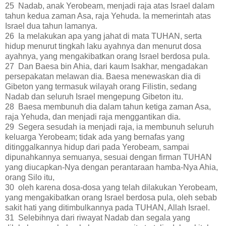
25 Nadab, anak Yerobeam, menjadi raja atas Israel dalam
tahun kedua zaman Asa, raja Yehuda. Ia memerintah atas
Israel dua tahun lamanya.
26 Ia melakukan apa yang jahat di mata TUHAN, serta
hidup menurut tingkah laku ayahnya dan menurut dosa
ayahnya, yang mengakibatkan orang Israel berdosa pula.
27 Dan Baesa bin Ahia, dari kaum Isakhar, mengadakan
persepakatan melawan dia. Baesa menewaskan dia di
Gibeton yang termasuk wilayah orang Filistin, sedang
Nadab dan seluruh Israel mengepung Gibeton itu.
28 Baesa membunuh dia dalam tahun ketiga zaman Asa,
raja Yehuda, dan menjadi raja menggantikan dia.
29 Segera sesudah ia menjadi raja, ia membunuh seluruh
keluarga Yerobeam; tidak ada yang bernafas yang
ditinggalkannya hidup dari pada Yerobeam, sampai
dipunahkannya semuanya, sesuai dengan firman TUHAN
yang diucapkan-Nya dengan perantaraan hamba-Nya Ahia,
orang Silo itu,
30 oleh karena dosa-dosa yang telah dilakukan Yerobeam,
yang mengakibatkan orang Israel berdosa pula, oleh sebab
sakit hati yang ditimbulkannya pada TUHAN, Allah Israel.
31 Selebihnya dari riwayat Nadab dan segala yang