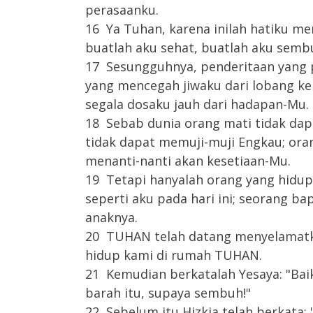
perasaanku.
16 Ya Tuhan, karena inilah hatiku m
buatlah aku sehat, buatlah aku semb
17 Sesungguhnya, penderitaan yang 
yang mencegah jiwaku dari lobang k
segala dosaku jauh dari hadapan-Mu.
18 Sebab dunia orang mati tidak da
tidak dapat memuji-muji Engkau; oran
menanti-nanti akan kesetiaan-Mu.
19 Tetapi hanyalah orang yang hidu
seperti aku pada hari ini; seorang 
anaknya.
20 TUHAN telah datang menyelamatk
hidup kami di rumah TUHAN.
21 Kemudian berkatalah Yesaya: "Bai
barah itu, supaya sembuh!"
22 Sebelum itu Hizkia telah berkata