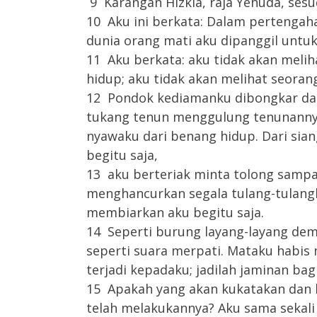
9 Karangan Hizkia, raja Yehuda, sesu
10 Aku ini berkata: Dalam pertengah
dunia orang mati aku dipanggil untuk
11 Aku berkata: aku tidak akan melih
hidup; aku tidak akan melihat seoran
12 Pondok kediamanku dibongkar dan
tukang tenun menggulung tenunann
nyawaku dari benang hidup. Dari si
begitu saja,
13 aku berteriak minta tolong sampa
menghancurkan segala tulang-tulang
membiarkan aku begitu saja.
14 Seperti burung layang-layang dem
seperti suara merpati. Mataku habis
terjadi kepadaku; jadilah jaminan bag
15 Apakah yang akan kukatakan dan
telah melakukannya? Aku sama sekali 