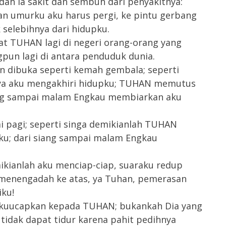
dah ia sakit dan sembuh dari penyakitnya:
an umurku aku harus pergi, ke pintu gerbang
 selebihnya dari hidupku.
at TUHAN lagi di negeri orang-orang yang
gpun lagi di antara penduduk dunia.
 dibuka seperti kemah gembala; seperti
ya aku mengakhiri hidupku; TUHAN memutus
ang sampai malam Engkau membiarkan aku
i pagi; seperti singa demikianlah TUHAN
ku; dari siang sampai malam Engkau
ikianlah aku menciap-ciap, suaraku redup
 menengadah ke atas, ya Tuhan, pemerasan
iku!
 kuucapkan kepada TUHAN; bukankah Dia yang
tidak dapat tidur karena pahit pedihnya