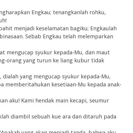
engharapkan Engkau; tenangkanlah rohku,
uh!
pahit menjadi keselamatan bagiku; Engkaulah
ebinasaan. Sebab Engkau telah melemparkan
pat mengucap syukur kepada-Mu, dan maut
g-orang yang turun ke liang kubur tidak
p, dialah yang mengucap syukur kepada-Mu,
bapa memberitahukan kesetiaan-Mu kepada anak-
an aku! Kami hendak main kecapi, seumur
klah diambil sebuah kue ara dan ditaruh pada
: "Apakah yang akan menjadi tanda, bahwa aku