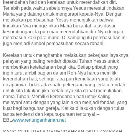
kerendahan hati dan kerelaan untuk merendahkan diri.
Terlebih pada waktu sebelumnya Yesus merestui tindakan
Maria yang datang untuk mengurapi kepala-Nya. Dengan
melakukan pembasuhan Yesus menunjukkan bahwa
tindakan-Nya mengizinkan Maria bukanlah atas dasar
kesombongan. Ia pun mau merendahkan diri-Nya dengan
membasuh kaki para murid. Di samping itu pembasuhan ini
juga menjadi simbol pembasuhan secara rohani.
Kerelaan untuk menghamba melakukan pekerjaan layaknya
pelayan yang paling rendah dipakai Tuhan Yesus untuk
memberikan keteladanan bagi kita. Setiap pribadi yang
ingin turut ambil bagian dalam Roh-Nya harus memiliki
kerendahan hati, setinggi apa pun kemuliaan yang telah
dicapainya. Tidak ada suatu pekerjaan yang terlalu rendah
untuk kita lakukan jika melaluinya kita dapat memuliakan
nama Tuhan. Memiliki kerendahan hati untuk saling
melayani satu dengan yang lain akan menjadi fondasi yang
kuat bagi bangunan gereja. Ketika dilakukan dengan tulus
tanpa tendensi dan kepura-puraan tentunya! --
EBL/
www.renunganharian.net
SANG GURU RELA MERENDAHKAN DIRI, LAYAKKAH