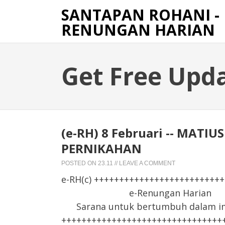
SANTAPAN ROHANI -
RENUNGAN HARIAN
Get Free Upd
(e-RH) 8 Februari -- MATIU
PERNIKAHAN
POSTED ON
23.11
//
LEAVE A COMMENT
e-RH(c) +++++++++++++++++++++++++
e-Renungan Harian
Sarana untuk bertumbuh dalam iman
++++++++++++++++++++++++++++++++