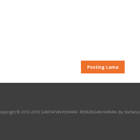
Posting Lama
opyright © 2012-2015
SANTAPAN ROHANI - RENUNGAN HARIAN
. By
Stefanu