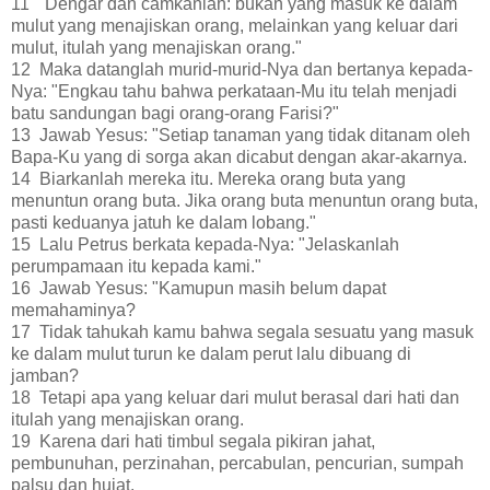
11 "Dengar dan camkanlah: bukan yang masuk ke dalam
mulut yang menajiskan orang, melainkan yang keluar dari
mulut, itulah yang menajiskan orang."
12 Maka datanglah murid-murid-Nya dan bertanya kepada-
Nya: "Engkau tahu bahwa perkataan-Mu itu telah menjadi
batu sandungan bagi orang-orang Farisi?"
13 Jawab Yesus: "Setiap tanaman yang tidak ditanam oleh
Bapa-Ku yang di sorga akan dicabut dengan akar-akarnya.
14 Biarkanlah mereka itu. Mereka orang buta yang
menuntun orang buta. Jika orang buta menuntun orang buta,
pasti keduanya jatuh ke dalam lobang."
15 Lalu Petrus berkata kepada-Nya: "Jelaskanlah
perumpamaan itu kepada kami."
16 Jawab Yesus: "Kamupun masih belum dapat
memahaminya?
17 Tidak tahukah kamu bahwa segala sesuatu yang masuk
ke dalam mulut turun ke dalam perut lalu dibuang di
jamban?
18 Tetapi apa yang keluar dari mulut berasal dari hati dan
itulah yang menajiskan orang.
19 Karena dari hati timbul segala pikiran jahat,
pembunuhan, perzinahan, percabulan, pencurian, sumpah
palsu dan hujat.