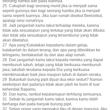
seorang hamba dari pada tuannya.
25 Cukuplah bagi seorang murid jika ia menjadi sama
seperti gurunya dan bagi seorang hamba jika ia menjadi
sama seperti tuannya. Jika tuan rumah disebut Beelzebul,
apalagi seisi rumahnya.
26 Jadi janganlah kamu takut terhadap mereka, karena
tidak ada sesuatupun yang tertutup yang tidak akan dibuka
dan tidak ada sesuatupun yang tersembunyi yang tidak
akan diketahui.
27 Apa yang Kukatakan kepadamu dalam gelap,
katakanlah itu dalam terang; dan apa yang dibisikkan ke
telingamu, beritakanlah itu dari atas atap rumah.
28 Dan janganlah kamu takut kepada mereka yang dapat
membunuh tubuh, tetapi yang tidak berkuasa membunuh
jiwa; takutlah terutama kepada Dia yang berkuasa
membinasakan baik jiwa maupun tubuh di dalam neraka.
29 Bukankah burung pipit dijual dua ekor seduit? Namun
seekorpun dari padanya tidak akan jatuh ke bumi di luar
kehendak Bapamu.
30 Dan kamu, rambut kepalamupun terhitung semuanya.
31 Sebab itu janganlah kamu takut, karena kamu lebih
berharga dari pada banyak burung pipit.
32 Setiap orang yang mengakui Aku di depan manusia, Aku