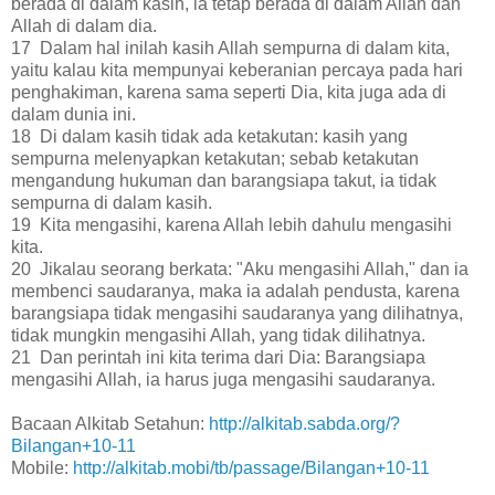
berada di dalam kasih, ia tetap berada di dalam Allah dan
Allah di dalam dia.
17 Dalam hal inilah kasih Allah sempurna di dalam kita,
yaitu kalau kita mempunyai keberanian percaya pada hari
penghakiman, karena sama seperti Dia, kita juga ada di
dalam dunia ini.
18 Di dalam kasih tidak ada ketakutan: kasih yang
sempurna melenyapkan ketakutan; sebab ketakutan
mengandung hukuman dan barangsiapa takut, ia tidak
sempurna di dalam kasih.
19 Kita mengasihi, karena Allah lebih dahulu mengasihi
kita.
20 Jikalau seorang berkata: "Aku mengasihi Allah," dan ia
membenci saudaranya, maka ia adalah pendusta, karena
barangsiapa tidak mengasihi saudaranya yang dilihatnya,
tidak mungkin mengasihi Allah, yang tidak dilihatnya.
21 Dan perintah ini kita terima dari Dia: Barangsiapa
mengasihi Allah, ia harus juga mengasihi saudaranya.
Bacaan Alkitab Setahun:
http://alkitab.sabda.org/?
Bilangan+10-11
Mobile:
http://alkitab.mobi/tb/passage/Bilangan+10-11