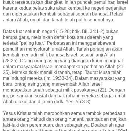
kutuk tersebut akan diangkat. Inilah puncak pemulihan Israel
karena kedua belas suku akan kembali ke negeri perjanjian
dan dipersatukan kembali sebagai sebuah bangsa. Relasi
antara Allah, umat, dan tanah telah pulih sepenuhnya.
Batas luar seluruh negeri (15-20; bdk. Bil. 34:1-2) bukan
berupa garis, melainkan daftar kota atau daerah yang
terletak "paling luar." Perbatasan ini menggarisbawahi
pemulihan menyeluruh umat Allah. Tanah perjanjian akan
kembali menjadi milik bangsa Israel, sesuai janji Allah
(28:25). Orang-orang asing yang dianggap kaum marginal
dalam masyarakat Israel mendapatkan perhatian Allah (21-
25). Mereka tidak memiliki tanah, tetapi Taurat Musa telah
melindungi mereka (Im. 19:33-34). Dalam masyarakat yang
baru, orang asing yang menyembah Allah Israel
mendapatkan tanah sebagai milik pusakanya (22). Dengan
ini, persamaan sosial dan hak rohani mereka sebagai umat
Allah diakui dan dijamin (bdk. Yes. 56:3-8).
Yesus Kristus telah merobohkan semua tembok perbedaan
antara orang Yahudi dan orang Yunani, hamba dan majikan,
laki-laki dan perempuan, dan sebagainya. Doakanlah agar
kesatuan ini dapat terwujud indah dalam gereja Tuhan! [SH]