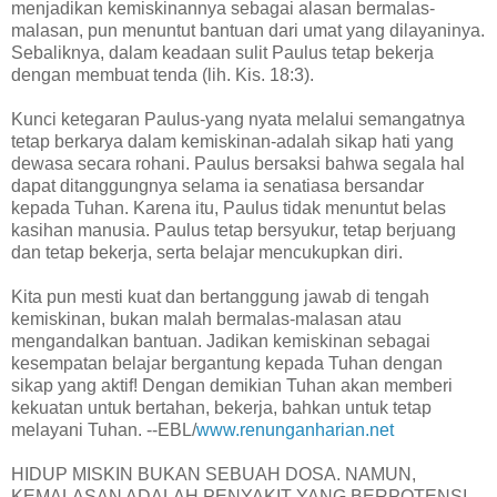
menjadikan kemiskinannya sebagai alasan bermalas-
malasan, pun menuntut bantuan dari umat yang dilayaninya.
Sebaliknya, dalam keadaan sulit Paulus tetap bekerja
dengan membuat tenda (lih. Kis. 18:3).
Kunci ketegaran Paulus-yang nyata melalui semangatnya
tetap berkarya dalam kemiskinan-adalah sikap hati yang
dewasa secara rohani. Paulus bersaksi bahwa segala hal
dapat ditanggungnya selama ia senatiasa bersandar
kepada Tuhan. Karena itu, Paulus tidak menuntut belas
kasihan manusia. Paulus tetap bersyukur, tetap berjuang
dan tetap bekerja, serta belajar mencukupkan diri.
Kita pun mesti kuat dan bertanggung jawab di tengah
kemiskinan, bukan malah bermalas-malasan atau
mengandalkan bantuan. Jadikan kemiskinan sebagai
kesempatan belajar bergantung kepada Tuhan dengan
sikap yang aktif! Dengan demikian Tuhan akan memberi
kekuatan untuk bertahan, bekerja, bahkan untuk tetap
melayani Tuhan. --EBL/
www.renunganharian.net
HIDUP MISKIN BUKAN SEBUAH DOSA. NAMUN,
KEMALASAN ADALAH PENYAKIT YANG BERPOTENSI