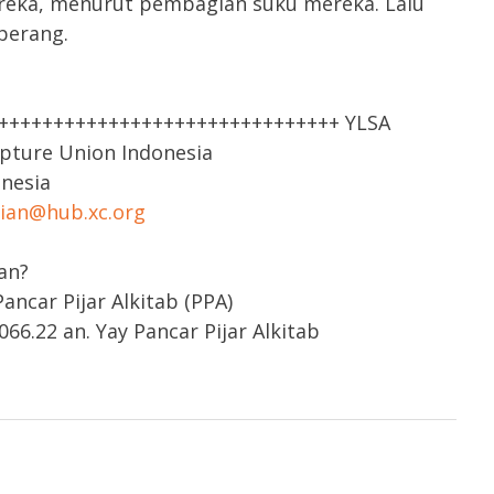
ereka, menurut pembagian suku mereka. Lalu
rperang.
++++++++++++++++++++++++++++++++ YLSA
ipture Union Indonesia
onesia
rian@hub.xc.org
an?
ncar Pijar Alkitab (PPA)
66.22 an. Yay Pancar Pijar Alkitab