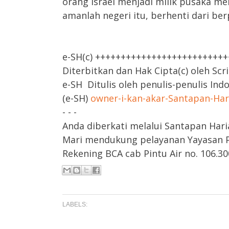
orang Israel menjadi milik pusaka m
amanlah negeri itu, berhenti dari be
e-SH(c) +++++++++++++++++++++++++
Diterbitkan dan Hak Cipta(c) oleh Scr
e-SH Ditulis oleh penulis-penulis Ind
(e-SH)
owner-i-kan-akar-Santapan-Ha
- - -
Anda diberkati melalui Santapan Hari
Mari mendukung pelayanan Yayasan Pa
Rekening BCA cab Pintu Air no. 106.300
LABELS: