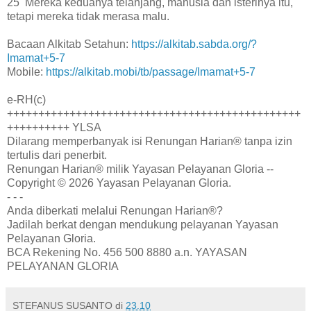
25 Mereka keduanya telanjang, manusia dan isterinya itu,
tetapi mereka tidak merasa malu.
Bacaan Alkitab Setahun:
https://alkitab.sabda.org/?
Imamat+5-7
Mobile:
https://alkitab.mobi/tb/passage/Imamat+5-7
e-RH(c)
+++++++++++++++++++++++++++++++++++++++++++++++
++++++++++ YLSA
Dilarang memperbanyak isi Renungan Harian® tanpa izin
tertulis dari penerbit.
Renungan Harian® milik Yayasan Pelayanan Gloria --
Copyright © 2026 Yayasan Pelayanan Gloria.
- - -
Anda diberkati melalui Renungan Harian®?
Jadilah berkat dengan mendukung pelayanan Yayasan
Pelayanan Gloria.
BCA Rekening No. 456 500 8880 a.n. YAYASAN
PELAYANAN GLORIA
STEFANUS SUSANTO
di
23.10