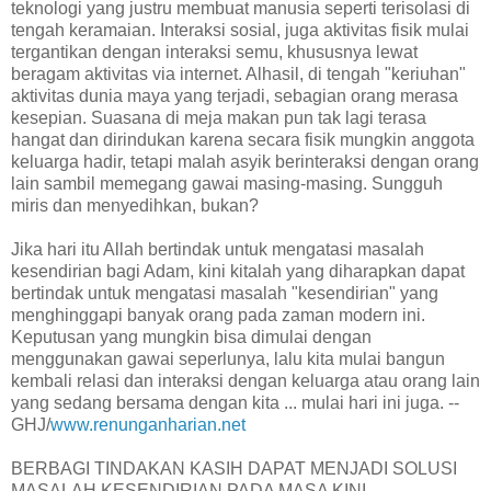
teknologi yang justru membuat manusia seperti terisolasi di
tengah keramaian. Interaksi sosial, juga aktivitas fisik mulai
tergantikan dengan interaksi semu, khususnya lewat
beragam aktivitas via internet. Alhasil, di tengah "keriuhan"
aktivitas dunia maya yang terjadi, sebagian orang merasa
kesepian. Suasana di meja makan pun tak lagi terasa
hangat dan dirindukan karena secara fisik mungkin anggota
keluarga hadir, tetapi malah asyik berinteraksi dengan orang
lain sambil memegang gawai masing-masing. Sungguh
miris dan menyedihkan, bukan?
Jika hari itu Allah bertindak untuk mengatasi masalah
kesendirian bagi Adam, kini kitalah yang diharapkan dapat
bertindak untuk mengatasi masalah "kesendirian" yang
menghinggapi banyak orang pada zaman modern ini.
Keputusan yang mungkin bisa dimulai dengan
menggunakan gawai seperlunya, lalu kita mulai bangun
kembali relasi dan interaksi dengan keluarga atau orang lain
yang sedang bersama dengan kita ... mulai hari ini juga. --
GHJ/
www.renunganharian.net
BERBAGI TINDAKAN KASIH DAPAT MENJADI SOLUSI
MASALAH KESENDIRIAN PADA MASA KINI.