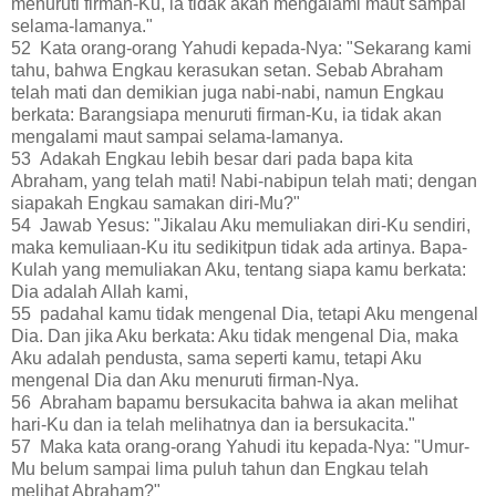
menuruti firman-Ku, ia tidak akan mengalami maut sampai
selama-lamanya."
52 Kata orang-orang Yahudi kepada-Nya: "Sekarang kami
tahu, bahwa Engkau kerasukan setan. Sebab Abraham
telah mati dan demikian juga nabi-nabi, namun Engkau
berkata: Barangsiapa menuruti firman-Ku, ia tidak akan
mengalami maut sampai selama-lamanya.
53 Adakah Engkau lebih besar dari pada bapa kita
Abraham, yang telah mati! Nabi-nabipun telah mati; dengan
siapakah Engkau samakan diri-Mu?"
54 Jawab Yesus: "Jikalau Aku memuliakan diri-Ku sendiri,
maka kemuliaan-Ku itu sedikitpun tidak ada artinya. Bapa-
Kulah yang memuliakan Aku, tentang siapa kamu berkata:
Dia adalah Allah kami,
55 padahal kamu tidak mengenal Dia, tetapi Aku mengenal
Dia. Dan jika Aku berkata: Aku tidak mengenal Dia, maka
Aku adalah pendusta, sama seperti kamu, tetapi Aku
mengenal Dia dan Aku menuruti firman-Nya.
56 Abraham bapamu bersukacita bahwa ia akan melihat
hari-Ku dan ia telah melihatnya dan ia bersukacita."
57 Maka kata orang-orang Yahudi itu kepada-Nya: "Umur-
Mu belum sampai lima puluh tahun dan Engkau telah
melihat Abraham?"