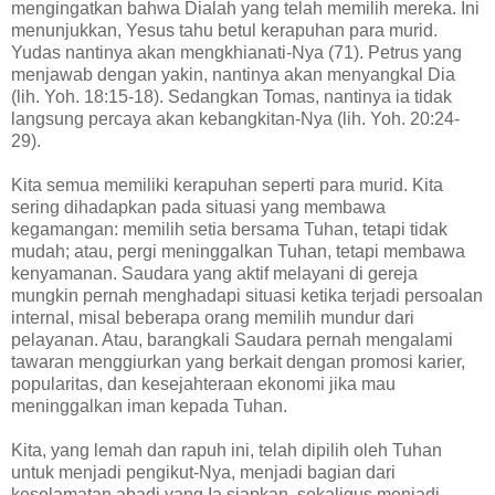
mengingatkan bahwa Dialah yang telah memilih mereka. Ini
menunjukkan, Yesus tahu betul kerapuhan para murid.
Yudas nantinya akan mengkhianati-Nya (71). Petrus yang
menjawab dengan yakin, nantinya akan menyangkal Dia
(lih. Yoh. 18:15-18). Sedangkan Tomas, nantinya ia tidak
langsung percaya akan kebangkitan-Nya (lih. Yoh. 20:24-
29).
Kita semua memiliki kerapuhan seperti para murid. Kita
sering dihadapkan pada situasi yang membawa
kegamangan: memilih setia bersama Tuhan, tetapi tidak
mudah; atau, pergi meninggalkan Tuhan, tetapi membawa
kenyamanan. Saudara yang aktif melayani di gereja
mungkin pernah menghadapi situasi ketika terjadi persoalan
internal, misal beberapa orang memilih mundur dari
pelayanan. Atau, barangkali Saudara pernah mengalami
tawaran menggiurkan yang berkait dengan promosi karier,
popularitas, dan kesejahteraan ekonomi jika mau
meninggalkan iman kepada Tuhan.
Kita, yang lemah dan rapuh ini, telah dipilih oleh Tuhan
untuk menjadi pengikut-Nya, menjadi bagian dari
keselamatan abadi yang Ia siapkan, sekaligus menjadi