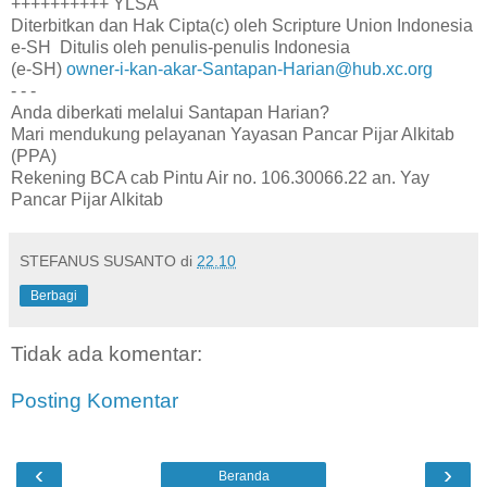
++++++++++ YLSA
Diterbitkan dan Hak Cipta(c) oleh Scripture Union Indonesia
e-SH Ditulis oleh penulis-penulis Indonesia
(e-SH)
owner-i-kan-akar-Santapan-Harian@hub.xc.org
- - -
Anda diberkati melalui Santapan Harian?
Mari mendukung pelayanan Yayasan Pancar Pijar Alkitab
(PPA)
Rekening BCA cab Pintu Air no. 106.30066.22 an. Yay
Pancar Pijar Alkitab
STEFANUS SUSANTO
di
22.10
Berbagi
Tidak ada komentar:
Posting Komentar
‹
›
Beranda