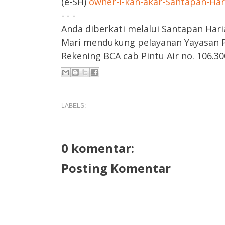
(e-SH)
owner-i-kan-akar-Santapan-Ha
- - -
Anda diberkati melalui Santapan Hari
Mari mendukung pelayanan Yayasan Pa
Rekening BCA cab Pintu Air no. 106.300
LABELS:
0 komentar:
Posting Komentar