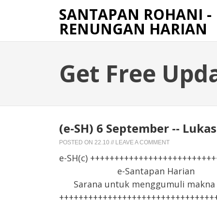
SANTAPAN ROHANI -
RENUNGAN HARIAN
Get Free Upd
(e-SH) 6 September -- Lukas 
POSTED ON
22.10
//
LEAVE A COMMENT
e-SH(c) +++++++++++++++++++++++++
e-Santapan Harian
Sarana untuk menggumuli makna F
++++++++++++++++++++++++++++++++