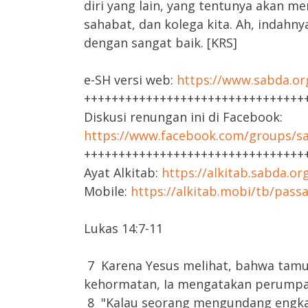
diri yang lain, yang tentunya akan me
sahabat, dan kolega kita. Ah, indahnya
dengan sangat baik. [KRS]
e-SH versi web:
https://www.sabda.or
++++++++++++++++++++++++++++++++
Diskusi renungan ini di Facebook:
https://www.facebook.com/groups/sa
++++++++++++++++++++++++++++++++
Ayat Alkitab:
https://alkitab.sabda.or
Mobile:
https://alkitab.mobi/tb/pass
Lukas 14:7-11
7 Karena Yesus melihat, bahwa tam
kehormatan, Ia mengatakan perumpa
8 "Kalau seorang mengundang engkau