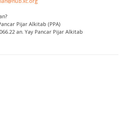
rian@hub.xc.org
an?
ncar Pijar Alkitab (PPA)
66.22 an. Yay Pancar Pijar Alkitab