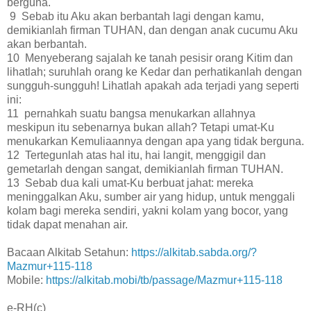
berguna.
9 Sebab itu Aku akan berbantah lagi dengan kamu,
demikianlah firman TUHAN, dan dengan anak cucumu Aku
akan berbantah.
10 Menyeberang sajalah ke tanah pesisir orang Kitim dan
lihatlah; suruhlah orang ke Kedar dan perhatikanlah dengan
sungguh-sungguh! Lihatlah apakah ada terjadi yang seperti
ini:
11 pernahkah suatu bangsa menukarkan allahnya
meskipun itu sebenarnya bukan allah? Tetapi umat-Ku
menukarkan Kemuliaannya dengan apa yang tidak berguna.
12 Tertegunlah atas hal itu, hai langit, menggigil dan
gemetarlah dengan sangat, demikianlah firman TUHAN.
13 Sebab dua kali umat-Ku berbuat jahat: mereka
meninggalkan Aku, sumber air yang hidup, untuk menggali
kolam bagi mereka sendiri, yakni kolam yang bocor, yang
tidak dapat menahan air.
Bacaan Alkitab Setahun:
https://alkitab.sabda.org/?
Mazmur+115-118
Mobile:
https://alkitab.mobi/tb/passage/Mazmur+115-118
e-RH(c)