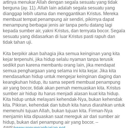
artinya menukar Allah dengan segala sesuatu yang tidak
berguna (ay. 11). Allah lain adalah segala sesuatu yang
dianggap lebih utama dan menggantikan Kristus. Mereka
membuat tempat penampung air sendiri, pikirnya dapat
menampung berbagai jenis air tanpa perlu datang lagi
kepada sumber air, yakni Kristus, dan ternyata bocor. Segala
sesuatu yang didasarkan di luar Kristus pasti rapuh dan
tidak tahan uji.
Kita berpikir akan bahagia jika semua keinginan yang kita
kejar terpenuhi, jika hidup selalu nyaman tanpa terusik
sedikit pun karena membantu orang lain, jika mendapat
semua penghargaan yang selama ini kita kejar. Jika kita
mendasarkan hidup untuk mengejar keinginan daging dan
keangkuhan hidup, itu sama seperti membuat penampung
air yang bocor, tidak akan pernah memuaskan kita. Kristus
sumber air hidup itu harus menjadi alasan kuat kita hidup.
Kita hidup untuk melayani kehendak-Nya, bukan kehendak
kita. Pikiran, kehendak dan tubuh kita harus diarahkan untuk
memenuhi tujuan Allah, bukan tujuan kita. Firman-Nya
menjamin kita dipuaskan saat mereguk air dari sumber air
hidup, bukan dari penampung air yang bocor. --
AWS/
www.renunganharian.net