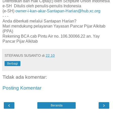
Diterbitkan dan Hak Cipta(c) oleh Scripture Union Indonesia
e-SH Ditulis oleh penulis-penulis Indonesia
(e-SH)
owner-i-kan-akar-Santapan-Harian@hub.xc.org
- - -
Anda diberkati melalui Santapan Harian?
Mari mendukung pelayanan Yayasan Pancar Pijar Alkitab
(PPA)
Rekening BCA cab Pintu Air no. 106.30066.22 an. Yay
Pancar Pijar Alkitab
STEFANUS SUSANTO
di
22.10
Berbagi
Tidak ada komentar:
Posting Komentar
‹
›
Beranda