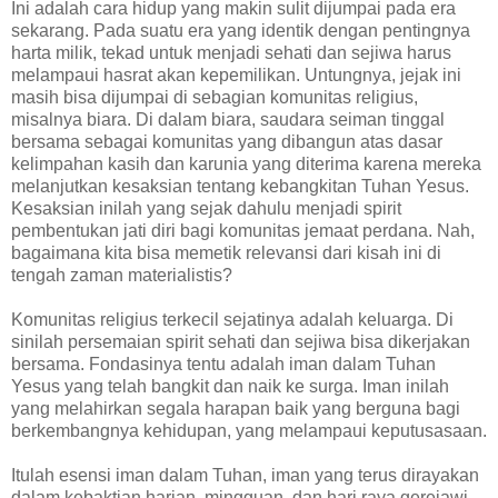
Ini adalah cara hidup yang makin sulit dijumpai pada era
sekarang. Pada suatu era yang identik dengan pentingnya
harta milik, tekad untuk menjadi sehati dan sejiwa harus
melampaui hasrat akan kepemilikan. Untungnya, jejak ini
masih bisa dijumpai di sebagian komunitas religius,
misalnya biara. Di dalam biara, saudara seiman tinggal
bersama sebagai komunitas yang dibangun atas dasar
kelimpahan kasih dan karunia yang diterima karena mereka
melanjutkan kesaksian tentang kebangkitan Tuhan Yesus.
Kesaksian inilah yang sejak dahulu menjadi spirit
pembentukan jati diri bagi komunitas jemaat perdana. Nah,
bagaimana kita bisa memetik relevansi dari kisah ini di
tengah zaman materialistis?
Komunitas religius terkecil sejatinya adalah keluarga. Di
sinilah persemaian spirit sehati dan sejiwa bisa dikerjakan
bersama. Fondasinya tentu adalah iman dalam Tuhan
Yesus yang telah bangkit dan naik ke surga. Iman inilah
yang melahirkan segala harapan baik yang berguna bagi
berkembangnya kehidupan, yang melampaui keputusasaan.
Itulah esensi iman dalam Tuhan, iman yang terus dirayakan
dalam kebaktian harian, mingguan, dan hari raya gerejawi,