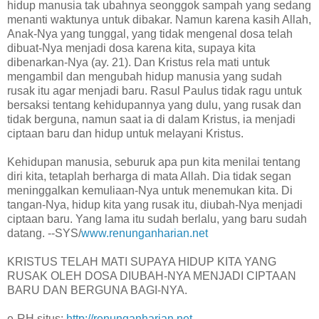
hidup manusia tak ubahnya seonggok sampah yang sedang
menanti waktunya untuk dibakar. Namun karena kasih Allah,
Anak-Nya yang tunggal, yang tidak mengenal dosa telah
dibuat-Nya menjadi dosa karena kita, supaya kita
dibenarkan-Nya (ay. 21). Dan Kristus rela mati untuk
mengambil dan mengubah hidup manusia yang sudah
rusak itu agar menjadi baru. Rasul Paulus tidak ragu untuk
bersaksi tentang kehidupannya yang dulu, yang rusak dan
tidak berguna, namun saat ia di dalam Kristus, ia menjadi
ciptaan baru dan hidup untuk melayani Kristus.
Kehidupan manusia, seburuk apa pun kita menilai tentang
diri kita, tetaplah berharga di mata Allah. Dia tidak segan
meninggalkan kemuliaan-Nya untuk menemukan kita. Di
tangan-Nya, hidup kita yang rusak itu, diubah-Nya menjadi
ciptaan baru. Yang lama itu sudah berlalu, yang baru sudah
datang. --SYS/
www.renunganharian.net
KRISTUS TELAH MATI SUPAYA HIDUP KITA YANG
RUSAK OLEH DOSA DIUBAH-NYA MENJADI CIPTAAN
BARU DAN BERGUNA BAGI-NYA.
e-RH situs:
http://renunganharian.net