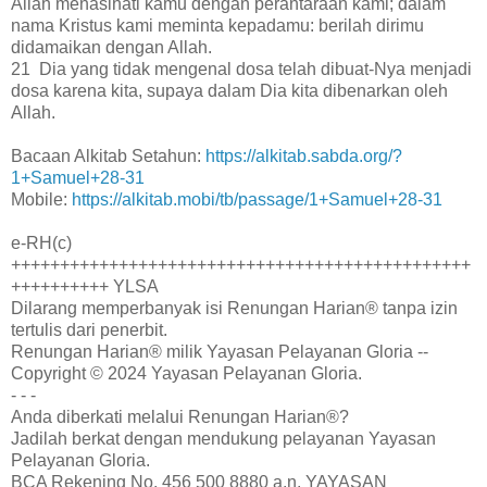
Allah menasihati kamu dengan perantaraan kami; dalam
nama Kristus kami meminta kepadamu: berilah dirimu
didamaikan dengan Allah.
21 Dia yang tidak mengenal dosa telah dibuat-Nya menjadi
dosa karena kita, supaya dalam Dia kita dibenarkan oleh
Allah.
Bacaan Alkitab Setahun:
https://alkitab.sabda.org/?
1+Samuel+28-31
Mobile:
https://alkitab.mobi/tb/passage/1+Samuel+28-31
e-RH(c)
+++++++++++++++++++++++++++++++++++++++++++++++
++++++++++ YLSA
Dilarang memperbanyak isi Renungan Harian® tanpa izin
tertulis dari penerbit.
Renungan Harian® milik Yayasan Pelayanan Gloria --
Copyright © 2024 Yayasan Pelayanan Gloria.
- - -
Anda diberkati melalui Renungan Harian®?
Jadilah berkat dengan mendukung pelayanan Yayasan
Pelayanan Gloria.
BCA Rekening No. 456 500 8880 a.n. YAYASAN