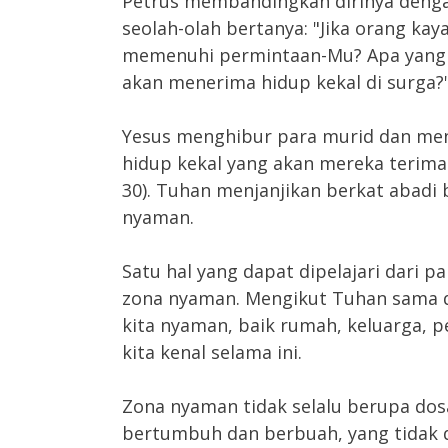
Petrus membandingkan dirinya dengan
seolah-olah bertanya: "Jika orang ka
memenuhi permintaan-Mu? Apa yang 
akan menerima hidup kekal di surga?
Yesus menghibur para murid dan me
hidup kekal yang akan mereka terim
30). Tuhan menjanjikan berkat abadi
nyaman.
Satu hal yang dapat dipelajari dari 
zona nyaman. Mengikut Tuhan sama 
kita nyaman, baik rumah, keluarga, 
kita kenal selama ini.
Zona nyaman tidak selalu berupa dosa
bertumbuh dan berbuah, yang tidak d