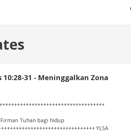
ates
us 10:28-31 - Meninggalkan Zona
+++++++++++++++++++++++++++++++++++++
irman Tuhan bagi hidup
+++++++++++++++++++++++++++++++++ YLSA