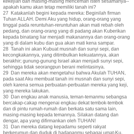
kekejian dan masing-masing mencemari isteri sesamanya--
apakah kamu akan tetap memiliki tanah ini?
27 Katakanlah begini kepada mereka: Beginilah firman
Tuhan ALLAH. Demi Aku yang hidup, orang-orang yang
tinggal pada reruntuhan-reruntuhan akan mati rebah oleh
pedang, dan orang-orang yang di padang akan Kuberikan
kepada binatang liar menjadi makanannya dan orang-orang
yang di dalam kubu dan gua akan mati kena sampar.
28 Tanah ini akan Kubuat musnah dan sunyi sepi, dan
kecongkakannya, yang ditimbulkan kekuatannya, akan
berakhir; gunung-gunung Israel akan menjadi sunyi sepi,
sehingga tidak seorangpun berani melintasinya.
29 Dan mereka akan mengetahui bahwa Akulah TUHAN,
pada saat Aku membuat tanah ini musnah dan sunyi sepi,
oleh karena semua perbuatan-perbuatan mereka yang keji,
yang mereka lakukan.
30 Dan engkau anak manusia, teman-temanmu sebangsa
bercakap-cakap mengenai engkau dekat tembok-tembok
dan di pintu rumah-rumah dan berkata satu sama lain,
masing-masing kepada temannya. Silakan datang dan
dengar, apa yang difirmankan oleh TUHAN!
31 Dan mereka datang kepadamu seperti rakyat
berkerumun dan duduk di hadapanmu sebagai umat-Ku,