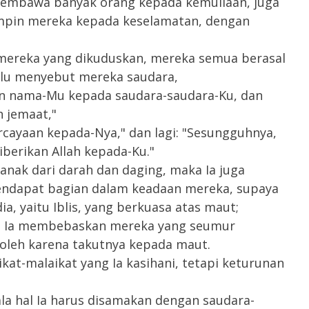
g membawa banyak orang kepada kemuliaan, juga
pin mereka kepada keselamatan, dengan
mereka yang dikuduskan, mereka semua berasal
malu menyebut mereka saudara,
n nama-Mu kepada saudara-saudara-Ku, dan
 jemaat,"
rcayaan kepada-Nya," dan lagi: "Sesungguhnya,
iberikan Allah kepada-Ku."
anak dari darah dan daging, maka Ia juga
ndapat bagian dalam keadaan mereka, supaya
, yaitu Iblis, yang berkuasa atas maut;
an Ia membebaskan mereka yang seumur
leh karena takutnya kepada maut.
at-malaikat yang Ia kasihani, tetapi keturunan
la hal Ia harus disamakan dengan saudara-