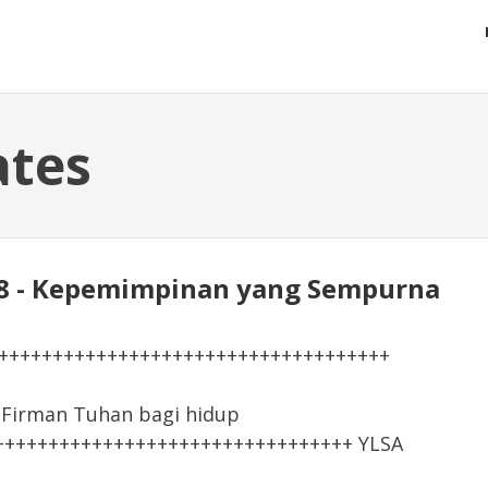
ates
:5-18 - Kepemimpinan yang Sempurna
+++++++++++++++++++++++++++++++++++++
irman Tuhan bagi hidup
+++++++++++++++++++++++++++++++++ YLSA