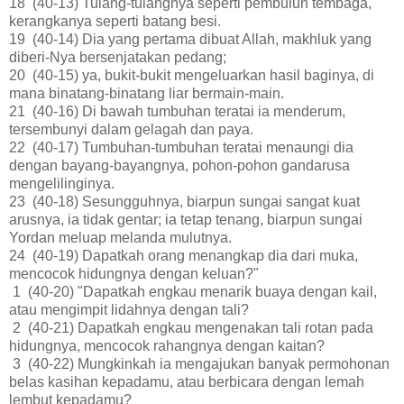
18 (40-13) Tulang-tulangnya seperti pembuluh tembaga,
kerangkanya seperti batang besi.
19 (40-14) Dia yang pertama dibuat Allah, makhluk yang
diberi-Nya bersenjatakan pedang;
20 (40-15) ya, bukit-bukit mengeluarkan hasil baginya, di
mana binatang-binatang liar bermain-main.
21 (40-16) Di bawah tumbuhan teratai ia menderum,
tersembunyi dalam gelagah dan paya.
22 (40-17) Tumbuhan-tumbuhan teratai menaungi dia
dengan bayang-bayangnya, pohon-pohon gandarusa
mengelilinginya.
23 (40-18) Sesungguhnya, biarpun sungai sangat kuat
arusnya, ia tidak gentar; ia tetap tenang, biarpun sungai
Yordan meluap melanda mulutnya.
24 (40-19) Dapatkah orang menangkap dia dari muka,
mencocok hidungnya dengan keluan?"
1 (40-20) "Dapatkah engkau menarik buaya dengan kail,
atau mengimpit lidahnya dengan tali?
2 (40-21) Dapatkah engkau mengenakan tali rotan pada
hidungnya, mencocok rahangnya dengan kaitan?
3 (40-22) Mungkinkah ia mengajukan banyak permohonan
belas kasihan kepadamu, atau berbicara dengan lemah
lembut kepadamu?