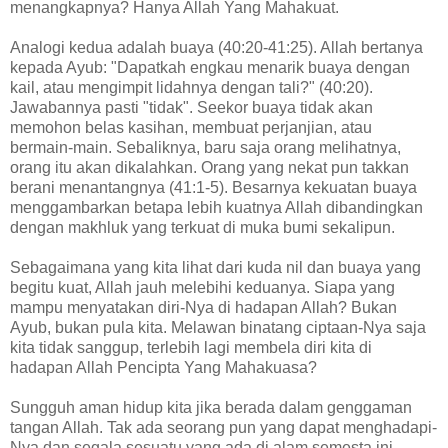
menangkapnya? Hanya Allah Yang Mahakuat.
Analogi kedua adalah buaya (40:20-41:25). Allah bertanya
kepada Ayub: "Dapatkah engkau menarik buaya dengan
kail, atau mengimpit lidahnya dengan tali?" (40:20).
Jawabannya pasti "tidak". Seekor buaya tidak akan
memohon belas kasihan, membuat perjanjian, atau
bermain-main. Sebaliknya, baru saja orang melihatnya,
orang itu akan dikalahkan. Orang yang nekat pun takkan
berani menantangnya (41:1-5). Besarnya kekuatan buaya
menggambarkan betapa lebih kuatnya Allah dibandingkan
dengan makhluk yang terkuat di muka bumi sekalipun.
Sebagaimana yang kita lihat dari kuda nil dan buaya yang
begitu kuat, Allah jauh melebihi keduanya. Siapa yang
mampu menyatakan diri-Nya di hadapan Allah? Bukan
Ayub, bukan pula kita. Melawan binatang ciptaan-Nya saja
kita tidak sanggup, terlebih lagi membela diri kita di
hadapan Allah Pencipta Yang Mahakuasa?
Sungguh aman hidup kita jika berada dalam genggaman
tangan Allah. Tak ada seorang pun yang dapat menghadapi-
Nya dan segala sesuatu yang ada di alam semesta ini