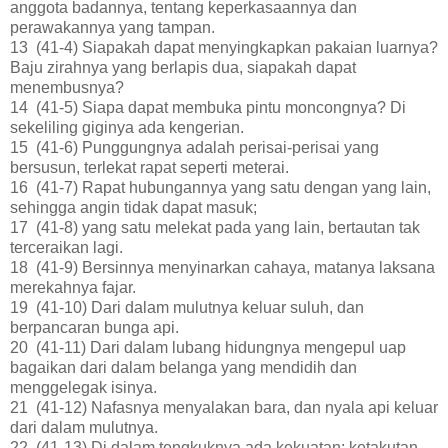
anggota badannya, tentang keperkasaannya dan
perawakannya yang tampan.
13 (41-4) Siapakah dapat menyingkapkan pakaian luarnya?
Baju zirahnya yang berlapis dua, siapakah dapat
menembusnya?
14 (41-5) Siapa dapat membuka pintu moncongnya? Di
sekeliling giginya ada kengerian.
15 (41-6) Punggungnya adalah perisai-perisai yang
bersusun, terlekat rapat seperti meterai.
16 (41-7) Rapat hubungannya yang satu dengan yang lain,
sehingga angin tidak dapat masuk;
17 (41-8) yang satu melekat pada yang lain, bertautan tak
terceraikan lagi.
18 (41-9) Bersinnya menyinarkan cahaya, matanya laksana
merekahnya fajar.
19 (41-10) Dari dalam mulutnya keluar suluh, dan
berpancaran bunga api.
20 (41-11) Dari dalam lubang hidungnya mengepul uap
bagaikan dari dalam belanga yang mendidih dan
menggelegak isinya.
21 (41-12) Nafasnya menyalakan bara, dan nyala api keluar
dari dalam mulutnya.
22 (41-13) Di dalam tengkuknya ada kekuatan; ketakutan