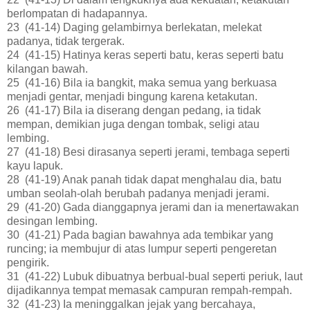
berlompatan di hadapannya.
23 (41-14) Daging gelambirnya berlekatan, melekat
padanya, tidak tergerak.
24 (41-15) Hatinya keras seperti batu, keras seperti batu
kilangan bawah.
25 (41-16) Bila ia bangkit, maka semua yang berkuasa
menjadi gentar, menjadi bingung karena ketakutan.
26 (41-17) Bila ia diserang dengan pedang, ia tidak
mempan, demikian juga dengan tombak, seligi atau
lembing.
27 (41-18) Besi dirasanya seperti jerami, tembaga seperti
kayu lapuk.
28 (41-19) Anak panah tidak dapat menghalau dia, batu
umban seolah-olah berubah padanya menjadi jerami.
29 (41-20) Gada dianggapnya jerami dan ia menertawakan
desingan lembing.
30 (41-21) Pada bagian bawahnya ada tembikar yang
runcing; ia membujur di atas lumpur seperti pengeretan
pengirik.
31 (41-22) Lubuk dibuatnya berbual-bual seperti periuk, laut
dijadikannya tempat memasak campuran rempah-rempah.
32 (41-23) Ia meninggalkan jejak yang bercahaya,