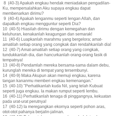
8 (40-3) Apakah engkau hendak meniadakan pengadilan-
Ku, mempersalahkan Aku supaya engkau dapat
membenarkan dirimu?
9 (40-4) Apakah lenganmu seperti lengan Allah, dan
dapatkah engkau mengguntur seperti Dia?
10 (40-5) Hiasilah dirimu dengan kemegahan dan
keluhuran, kenakanlah keagungan dan semarak!
11 (40-6) Luapkanlah marahmu yang bergelora; amat-
amatilah setiap orang yang congkak dan rendahkanlah dia!
12 (40-7) Amat-amatilah setiap orang yang congkak,
tundukkanlah dia, dan hancurkanlah orang-orang fasik di
tempatnya!
13 (40-8) Pendamlah mereka bersama-sama dalam debu,
kurunglah mereka di tempat yang tersembunyi.
14 (40-9) Maka Akupun akan memuji engkau, karena
tangan kananmu memberi engkau kemenangan."
15 (40-10) "Perhatikanlah kuda Nil, yang telah Kubuat
seperti juga engkau. Ia makan rumput seperti lembu.
16 (40-11) Perhatikanlah tenaga di pinggangnya, kekuatan
pada urat-urat perutnya!
17 (40-12) Ia meregangkan ekornya seperti pohon aras,
otot-otot pahanya berjalin-jalinan.