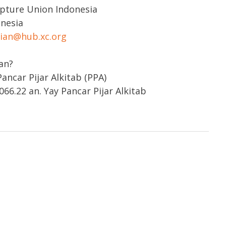
ipture Union Indonesia
onesia
rian@hub.xc.org
an?
ncar Pijar Alkitab (PPA)
66.22 an. Yay Pancar Pijar Alkitab