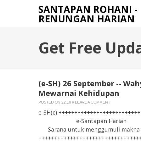
SANTAPAN ROHANI -
RENUNGAN HARIAN
Get Free Upd
(e-SH) 26 September -- Wah
Mewarnai Kehidupan
POSTED ON
22.10
//
LEAVE A COMMENT
e-SH(c) +++++++++++++++++++++++++
e-Santapan Harian
Sarana untuk menggumuli makna F
++++++++++++++++++++++++++++++++