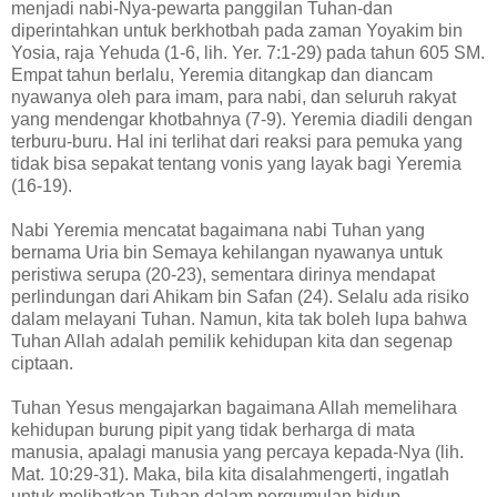
menjadi nabi-Nya-pewarta panggilan Tuhan-dan
diperintahkan untuk berkhotbah pada zaman Yoyakim bin
Yosia, raja Yehuda (1-6, lih. Yer. 7:1-29) pada tahun 605 SM.
Empat tahun berlalu, Yeremia ditangkap dan diancam
nyawanya oleh para imam, para nabi, dan seluruh rakyat
yang mendengar khotbahnya (7-9). Yeremia diadili dengan
terburu-buru. Hal ini terlihat dari reaksi para pemuka yang
tidak bisa sepakat tentang vonis yang layak bagi Yeremia
(16-19).
Nabi Yeremia mencatat bagaimana nabi Tuhan yang
bernama Uria bin Semaya kehilangan nyawanya untuk
peristiwa serupa (20-23), sementara dirinya mendapat
perlindungan dari Ahikam bin Safan (24). Selalu ada risiko
dalam melayani Tuhan. Namun, kita tak boleh lupa bahwa
Tuhan Allah adalah pemilik kehidupan kita dan segenap
ciptaan.
Tuhan Yesus mengajarkan bagaimana Allah memelihara
kehidupan burung pipit yang tidak berharga di mata
manusia, apalagi manusia yang percaya kepada-Nya (lih.
Mat. 10:29-31). Maka, bila kita disalahmengerti, ingatlah
untuk melibatkan Tuhan dalam pergumulan hidup.