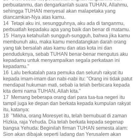
perbuatanmu, dan dengarkanlah suara TUHAN, Allahmu,
sehingga TUHAN menyesal akan malapetaka yang
diancamkan-Nya atas kamu.
14 Tetapi aku ini, sesungguhnya, aku ada di tanganmu,
perbuatlah kepadaku apa yang baik dan benar di matamu.
15 Hanya ketahuilah sungguh-sungguh, bahwa jika kamu
membunuh aku, maka kamu mendatangkan darah orang
yang tak bersalah atas kamu dan atas kota ini dan
penduduknya, sebab TUHAN benar-benar mengutus aku
kepadamu untuk menyampaikan segala perkataan ini
kepadamu."
16 Lalu berkatalah para pemuka dan seluruh rakyat itu
kepada imam-imam dan nabi-nabi itu: "Orang ini tidak patut
mendapat hukuman mati, sebab ia telah berbicara kepada
kita demi nama TUHAN, Allah kita."
17 Memang beberapa orang dari para tua-tua negeri itu
tampil juga ke depan dan berkata kepada kumpulan rakyat
itu, katanya:
18 "Mikha, orang Moresyet itu, telah bernubuat di zaman
Hizkia, raja Yehuda. Dia telah berkata kepada segenap
bangsa Yehuda: Beginilah firman TUHAN semesta alam:
Sion akan dibajak seperti ladang dan Yerusalem akan