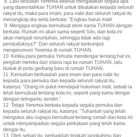
8 Lalu sesudah Yeremia selesai mengatakan segala apa
yang diperintahkan TUHAN untuk dikatakan kepada seluruh
rakyat itu, maka para imam, para nabi dan seluruh rakyat itu
menangkap dia serta berkata: "Engkau harus mati!
9 Mengapa engkau bernubuat demi nama TUHAN dengan
berkata: Rumah ini akan sama seperti Silo, dan kota ini
akan menjadi reruntuhan, sehingga tidak ada lagi
penduduknya?" Dan seluruh rakyat berkumpul
mengerumuni Yeremia di rumah TUHAN.
10 Ketika para pemuka Yehuda mendengar tentang hal ini,
pergilah mereka dari istana raja ke rumah TUHAN, lalu
duduk di pintu gerbang baru di rumah TUHAN.
11 Kemudian berkatalah para imam dan para nabi itu
kepada para pemuka dan kepada seluruh rakyat itu,
katanya: "Orang ini patut mendapat hukuman mati, sebab ia
telah bernubuat tentang kota ini, seperti yang kamu dengar
dengan telingamu sendiri."
12 Tetapi Yeremia berkata kepada segala pemuka dan
kepada seluruh rakyat itu, katanya: "Tuhanlah yang telah
mengutus aku supaya bernubuat tentang rumah dan kota ini
untuk menyampaikan segala perkataan yang telah kamu
dengar itu.
13 Oleh sebab itu, perbaikilah tingkah langkahmu dan