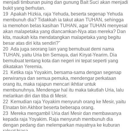
menjadi timbunan puing dan gunung Bait Suci akan menjadi
bukit yang berhutan.
19 Apakah Hizkia, raja Yehuda, beserta segenap Yehuda
membunuh dia? Tidakkah ia takut akan TUHAN, sehingga
ia memohon belas kasihan TUHAN, agar TUHAN menyesal
akan malapetaka yang diancamkan-Nya atas mereka? Dan
kita, maukah kita mendatangkan malapetaka yang begitu
besar atas diri kita sendiri?"
20 Ada juga seorang lain yang bernubuat demi nama
TUHAN, yaitu Uria bin Semaya, dari Kiryat-Yearim. Dia
bernubuat tentang kota dan negeri ini tepat seperti yang
dikatakan Yeremia.
21 Ketika raja Yoyakim, bersama-sama dengan segenap
perwiranya dan semua pemuka, mendengar perkataan
orang itu, maka rajapun mencari ikhtiar untuk
membunuhnya. Mendengar hal itu maka takutlah Uria, lalu
melarikan diri dan tiba di Mesir.
22 Kemudian raja Yoyakim menyuruh orang ke Mesir, yaitu
Elnatan bin Akhbor beserta beberapa orang.
23 Mereka mengambil Uria dari Mesir dan membawanya
kepada raja Yoyakim. Raja menyuruh membunuh dia
dengan pedang dan melemparkan mayatnya ke kuburan
rakyat biasa.