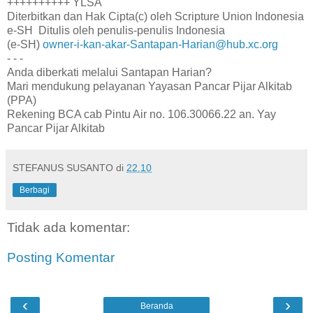
++++++++++ YLSA
Diterbitkan dan Hak Cipta(c) oleh Scripture Union Indonesia
e-SH Ditulis oleh penulis-penulis Indonesia
(e-SH)
owner-i-kan-akar-Santapan-Harian@hub.xc.org
- - -
Anda diberkati melalui Santapan Harian?
Mari mendukung pelayanan Yayasan Pancar Pijar Alkitab
(PPA)
Rekening BCA cab Pintu Air no. 106.30066.22 an. Yay
Pancar Pijar Alkitab
STEFANUS SUSANTO
di
22.10
Berbagi
Tidak ada komentar:
Posting Komentar
‹
›
Beranda