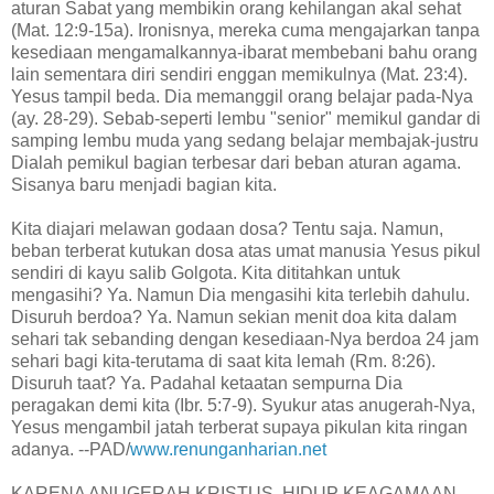
aturan Sabat yang membikin orang kehilangan akal sehat
(Mat. 12:9-15a). Ironisnya, mereka cuma mengajarkan tanpa
kesediaan mengamalkannya-ibarat membebani bahu orang
lain sementara diri sendiri enggan memikulnya (Mat. 23:4).
Yesus tampil beda. Dia memanggil orang belajar pada-Nya
(ay. 28-29). Sebab-seperti lembu "senior" memikul gandar di
samping lembu muda yang sedang belajar membajak-justru
Dialah pemikul bagian terbesar dari beban aturan agama.
Sisanya baru menjadi bagian kita.
Kita diajari melawan godaan dosa? Tentu saja. Namun,
beban terberat kutukan dosa atas umat manusia Yesus pikul
sendiri di kayu salib Golgota. Kita dititahkan untuk
mengasihi? Ya. Namun Dia mengasihi kita terlebih dahulu.
Disuruh berdoa? Ya. Namun sekian menit doa kita dalam
sehari tak sebanding dengan kesediaan-Nya berdoa 24 jam
sehari bagi kita-terutama di saat kita lemah (Rm. 8:26).
Disuruh taat? Ya. Padahal ketaatan sempurna Dia
peragakan demi kita (Ibr. 5:7-9). Syukur atas anugerah-Nya,
Yesus mengambil jatah terberat supaya pikulan kita ringan
adanya. --PAD/
www.renunganharian.net
KARENA ANUGERAH KRISTUS, HIDUP KEAGAMAAN