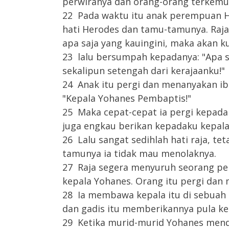
perwiranya dan orang-orang terkemuka
22 Pada waktu itu anak perempuan He
hati Herodes dan tamu-tamunya. Raja 
apa saja yang kauingini, maka akan 
23 lalu bersumpah kepadanya: "Apa 
sekalipun setengah dari kerajaanku!"
24 Anak itu pergi dan menanyakan ib
"Kepala Yohanes Pembaptis!"
25 Maka cepat-cepat ia pergi kepada
juga engkau berikan kepadaku kepala
26 Lalu sangat sedihlah hati raja, t
tamunya ia tidak mau menolaknya.
27 Raja segera menyuruh seorang p
kepala Yohanes. Orang itu pergi dan
28 Ia membawa kepala itu di sebuah
dan gadis itu memberikannya pula ke
29 Ketika murid-murid Yohanes mend