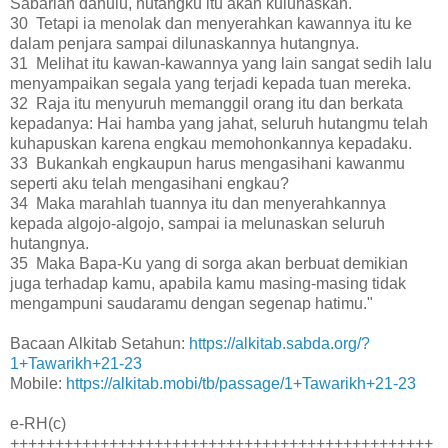
Sabarlah dahulu, hutangku itu akan kulunaskan.
30 Tetapi ia menolak dan menyerahkan kawannya itu ke
dalam penjara sampai dilunaskannya hutangnya.
31 Melihat itu kawan-kawannya yang lain sangat sedih lalu
menyampaikan segala yang terjadi kepada tuan mereka.
32 Raja itu menyuruh memanggil orang itu dan berkata
kepadanya: Hai hamba yang jahat, seluruh hutangmu telah
kuhapuskan karena engkau memohonkannya kepadaku.
33 Bukankah engkaupun harus mengasihani kawanmu
seperti aku telah mengasihani engkau?
34 Maka marahlah tuannya itu dan menyerahkannya
kepada algojo-algojo, sampai ia melunaskan seluruh
hutangnya.
35 Maka Bapa-Ku yang di sorga akan berbuat demikian
juga terhadap kamu, apabila kamu masing-masing tidak
mengampuni saudaramu dengan segenap hatimu."
Bacaan Alkitab Setahun:
https://alkitab.sabda.org/?
1+Tawarikh+21-23
Mobile:
https://alkitab.mobi/tb/passage/1+Tawarikh+21-23
e-RH(c)
+++++++++++++++++++++++++++++++++++++++++++++++