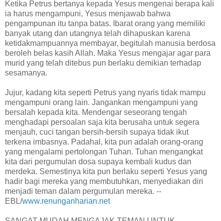
Ketika Petrus bertanya kepada Yesus mengenai berapa kali
ia harus mengampuni, Yesus menjawab bahwa
pengampunan itu tanpa batas. Ibarat orang yang memiliki
banyak utang dan utangnya telah dihapuskan karena
ketidakmampuannya membayar, begitulah manusia berdosa
beroleh belas kasih Allah. Maka Yesus mengajar agar para
murid yang telah ditebus pun berlaku demikian terhadap
sesamanya.
Jujur, kadang kita seperti Petrus yang nyaris tidak mampu
mengampuni orang lain. Jangankan mengampuni yang
bersalah kepada kita. Mendengar seseorang tengah
menghadapi persoalan saja kita berusaha untuk segera
menjauh, cuci tangan bersih-bersih supaya tidak ikut
terkena imbasnya. Padahal, kita pun adalah orang-orang
yang mengalami pertolongan Tuhan. Tuhan mengangkat
kita dari pergumulan dosa supaya kembali kudus dan
merdeka. Semestinya kita pun berlaku seperti Yesus yang
hadir bagi mereka yang membutuhkan, menyediakan diri
menjadi teman dalam pergumulan mereka. --
EBL/
www.renunganharian.net
SANGAT MUDAH MENGAJAK TEMAN UNTUK