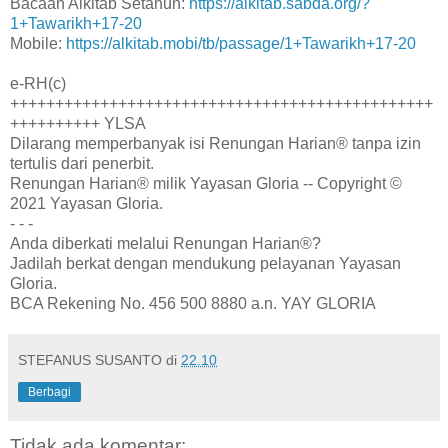
Bacaan Alkitab Setahun:
https://alkitab.sabda.org/?
1+Tawarikh+17-20
Mobile:
https://alkitab.mobi/tb/passage/1+Tawarikh+17-20
e-RH(c)
+++++++++++++++++++++++++++++++++++++++++++++++
++++++++++ YLSA
Dilarang memperbanyak isi Renungan Harian® tanpa izin
tertulis dari penerbit.
Renungan Harian® milik Yayasan Gloria -- Copyright ©
2021 Yayasan Gloria.
- - -
Anda diberkati melalui Renungan Harian®?
Jadilah berkat dengan mendukung pelayanan Yayasan
Gloria.
BCA Rekening No. 456 500 8880 a.n. YAY GLORIA
STEFANUS SUSANTO
di
22.10
Berbagi
Tidak ada komentar: