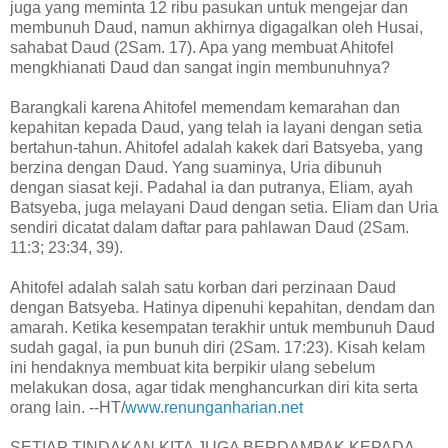
juga yang meminta 12 ribu pasukan untuk mengejar dan
membunuh Daud, namun akhirnya digagalkan oleh Husai,
sahabat Daud (2Sam. 17). Apa yang membuat Ahitofel
mengkhianati Daud dan sangat ingin membunuhnya?
Barangkali karena Ahitofel memendam kemarahan dan
kepahitan kepada Daud, yang telah ia layani dengan setia
bertahun-tahun. Ahitofel adalah kakek dari Batsyeba, yang
berzina dengan Daud. Yang suaminya, Uria dibunuh
dengan siasat keji. Padahal ia dan putranya, Eliam, ayah
Batsyeba, juga melayani Daud dengan setia. Eliam dan Uria
sendiri dicatat dalam daftar para pahlawan Daud (2Sam.
11:3; 23:34, 39).
Ahitofel adalah salah satu korban dari perzinaan Daud
dengan Batsyeba. Hatinya dipenuhi kepahitan, dendam dan
amarah. Ketika kesempatan terakhir untuk membunuh Daud
sudah gagal, ia pun bunuh diri (2Sam. 17:23). Kisah kelam
ini hendaknya membuat kita berpikir ulang sebelum
melakukan dosa, agar tidak menghancurkan diri kita serta
orang lain. --HT/
www.renunganharian.net
SETIAP TINDAKAN KITA JUGA BERDAMPAK KEPADA