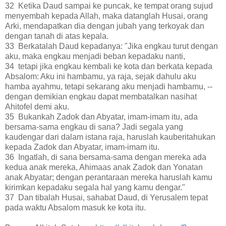
32 Ketika Daud sampai ke puncak, ke tempat orang sujud
menyembah kepada Allah, maka datanglah Husai, orang
Arki, mendapatkan dia dengan jubah yang terkoyak dan
dengan tanah di atas kepala.
33 Berkatalah Daud kepadanya: "Jika engkau turut dengan
aku, maka engkau menjadi beban kepadaku nanti,
34 tetapi jika engkau kembali ke kota dan berkata kepada
Absalom: Aku ini hambamu, ya raja, sejak dahulu aku
hamba ayahmu, tetapi sekarang aku menjadi hambamu, --
dengan demikian engkau dapat membatalkan nasihat
Ahitofel demi aku.
35 Bukankah Zadok dan Abyatar, imam-imam itu, ada
bersama-sama engkau di sana? Jadi segala yang
kaudengar dari dalam istana raja, haruslah kauberitahukan
kepada Zadok dan Abyatar, imam-imam itu.
36 Ingatlah, di sana bersama-sama dengan mereka ada
kedua anak mereka, Ahimaas anak Zadok dan Yonatan
anak Abyatar; dengan perantaraan mereka haruslah kamu
kirimkan kepadaku segala hal yang kamu dengar."
37 Dan tibalah Husai, sahabat Daud, di Yerusalem tepat
pada waktu Absalom masuk ke kota itu.