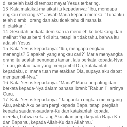
di sebelah kaki di tempat mayat Yesus terbaring.
13 Kata malaikat-malaikat itu kepadanya: "Ibu, mengapa
engkau menangis?" Jawab Maria kepada mereka: "Tuhanku
telah diambil orang dan aku tidak tahu di mana Ia
diletakkan."
14 Sesudah berkata demikian ia menoleh ke belakang dan
melihat Yesus berdiri di situ, tetapi ia tidak tahu, bahwa itu
adalah Yesus.
15 Kata Yesus kepadanya: "Ibu, mengapa engkau
menangis? Siapakah yang engkau cari?" Maria menyangka
orang itu adalah penunggu taman, lalu berkata kepada-Nya:
"Tuan, jikalau tuan yang mengambil Dia, katakanlah
kepadaku, di mana tuan meletakkan Dia, supaya aku dapat
mengambil-Nya."
16 Kata Yesus kepadanya: "Maria!" Maria berpaling dan
berkata kepada-Nya dalam bahasa Ibrani: "Rabuni!", artinya
Guru.
17 Kata Yesus kepadanya: "Janganlah engkau memegang
Aku, sebab Aku belum pergi kepada Bapa, tetapi pergilah
kepada saudara-saudara-Ku dan katakanlah kepada
mereka, bahwa sekarang Aku akan pergi kepada Bapa-Ku
dan Bapamu, kepada Allah-Ku dan Allahmu."