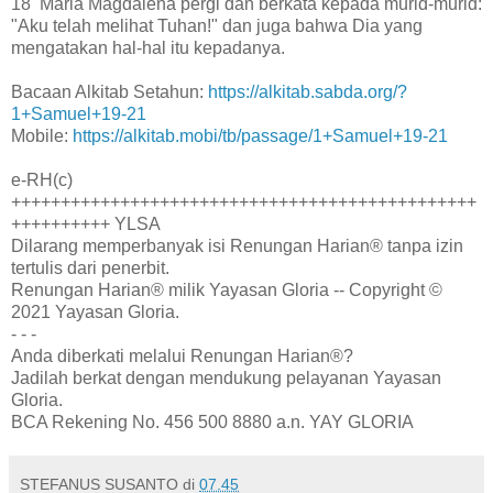
18 Maria Magdalena pergi dan berkata kepada murid-murid:
"Aku telah melihat Tuhan!" dan juga bahwa Dia yang
mengatakan hal-hal itu kepadanya.
Bacaan Alkitab Setahun:
https://alkitab.sabda.org/?
1+Samuel+19-21
Mobile:
https://alkitab.mobi/tb/passage/1+Samuel+19-21
e-RH(c)
+++++++++++++++++++++++++++++++++++++++++++++++
++++++++++ YLSA
Dilarang memperbanyak isi Renungan Harian® tanpa izin
tertulis dari penerbit.
Renungan Harian® milik Yayasan Gloria -- Copyright ©
2021 Yayasan Gloria.
- - -
Anda diberkati melalui Renungan Harian®?
Jadilah berkat dengan mendukung pelayanan Yayasan
Gloria.
BCA Rekening No. 456 500 8880 a.n. YAY GLORIA
STEFANUS SUSANTO
di
07.45