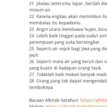
21 Jikalau seterumu lapar, berilah dia
minum air.
22 Karena engkau akan menimbun bar
membalas itu kepadamu.
23 Angin utara membawa hujan, bica
24 Lebih baik tinggal pada sudut s
perempuan yang suka bertengkar.
25 Seperti air sejuk bagi jiwa yang d
jauh.
26 Seperti mata air yang keruh dan 
yang kuatir di hadapan orang fasik.
27 Tidaklah baik makan banyak madu;
28 Orang yang tak dapat mengendalik
temboknya.
Bacaan Alkitab Setahun:
https://alki
Mobile:
https://alkitab.mobi/tb/pas