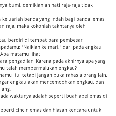
ya bumi, demikianlah hati raja-raja tidak
a keluarlah benda yang indah bagi pandai emas.
an raja, maka kokohlah takhtanya oleh
tau berdiri di tempat para pembesar.
epadamu: "Naiklah ke mari," dari pada engkau
 Apa matamu lihat,
ra pengadilan. Karena pada akhirnya apa yang
amu telah mempermalukan engkau?
mu itu, tetapi jangan buka rahasia orang lain,
ngar engkau akan mencemoohkan engkau, dan
lang.
ada waktunya adalah seperti buah apel emas di
seperti cincin emas dan hiasan kencana untuk