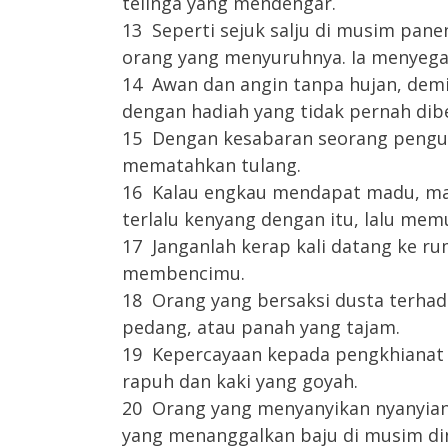
telinga yang mendengar.
13 Seperti sejuk salju di musim pane
orang yang menyuruhnya. Ia menyegar
14 Awan dan angin tanpa hujan, dem
dengan hadiah yang tidak pernah dib
15 Dengan kesabaran seorang pengua
mematahkan tulang.
16 Kalau engkau mendapat madu, ma
terlalu kenyang dengan itu, lalu me
17 Janganlah kerap kali datang ke r
membencimu.
18 Orang yang bersaksi dusta terhad
pedang, atau panah yang tajam.
19 Kepercayaan kepada pengkhianat d
rapuh dan kaki yang goyah.
20 Orang yang menyanyikan nyanyian 
yang menanggalkan baju di musim din