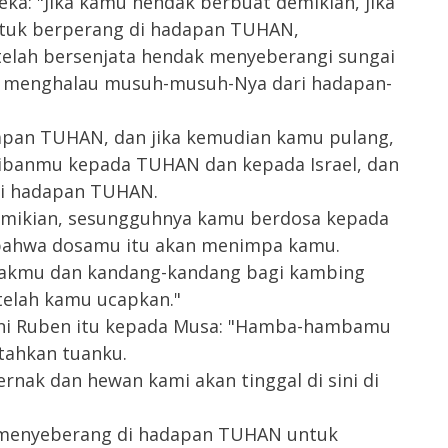
ka: "Jika kamu hendak berbuat demikian, jika
ntuk berperang di hadapan TUHAN,
telah bersenjata hendak menyeberangi sungai
a menghalau musuh-musuh-Nya dari hadapan-
dapan TUHAN, dan jika kemudian kamu pulang,
ibanmu kepada TUHAN dan kepada Israel, dan
di hadapan TUHAN.
demikian, sesungguhnya kamu berdosa kepada
bahwa dosamu itu akan menimpa kamu.
anakmu dan kandang-kandang bagi kambing
elah kamu ucapkan."
ani Ruben itu kepada Musa: "Hamba-hambamu
ntahkan tuanku.
ternak dan hewan kami akan tinggal di sini di
 menyeberang di hadapan TUHAN untuk