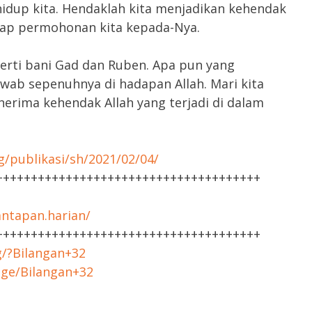
dup kita. Hendaklah kita menjadikan kehendak
iap permohonan kita kepada-Nya.
perti bani Gad dan Ruben. Apa pun yang
awab sepenuhnya di hadapan Allah. Mari kita
erima kehendak Allah yang terjadi di dalam
g/publikasi/sh/2021/02/04/
++++++++++++++++++++++++++++++++++++++
ntapan.harian/
++++++++++++++++++++++++++++++++++++++
g/?Bilangan+32
age/Bilangan+32