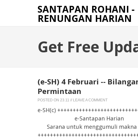
SANTAPAN ROHANI -
RENUNGAN HARIAN
Get Free Upd
(e-SH) 4 Februari -- Bilanga
Permintaan
POSTED ON
23.11
//
LEAVE A COMMENT
e-SH(c) +++++++++++++++++++++++++
e-Santapan Harian
Sarana untuk menggumuli makna F
++++++++++++++++++++++++++++++++