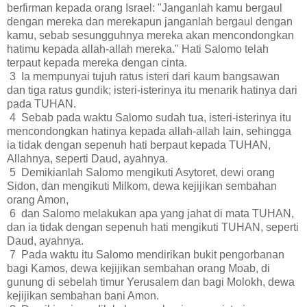
berfirman kepada orang Israel: "Janganlah kamu bergaul
dengan mereka dan merekapun janganlah bergaul dengan
kamu, sebab sesungguhnya mereka akan mencondongkan
hatimu kepada allah-allah mereka." Hati Salomo telah
terpaut kepada mereka dengan cinta.
3 Ia mempunyai tujuh ratus isteri dari kaum bangsawan
dan tiga ratus gundik; isteri-isterinya itu menarik hatinya dari
pada TUHAN.
4 Sebab pada waktu Salomo sudah tua, isteri-isterinya itu
mencondongkan hatinya kepada allah-allah lain, sehingga
ia tidak dengan sepenuh hati berpaut kepada TUHAN,
Allahnya, seperti Daud, ayahnya.
5 Demikianlah Salomo mengikuti Asytoret, dewi orang
Sidon, dan mengikuti Milkom, dewa kejijikan sembahan
orang Amon,
6 dan Salomo melakukan apa yang jahat di mata TUHAN,
dan ia tidak dengan sepenuh hati mengikuti TUHAN, seperti
Daud, ayahnya.
7 Pada waktu itu Salomo mendirikan bukit pengorbanan
bagi Kamos, dewa kejijikan sembahan orang Moab, di
gunung di sebelah timur Yerusalem dan bagi Molokh, dewa
kejijikan sembahan bani Amon.